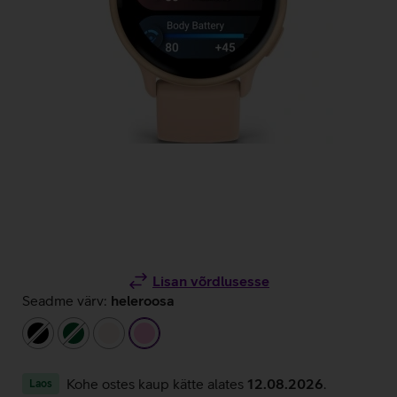
Lisan võrdlusesse
Seadme värv:
heleroosa
must
tumeroheline
beež
heleroosa
Kohe ostes kaup kätte alates
12.08.2026
.
Laos