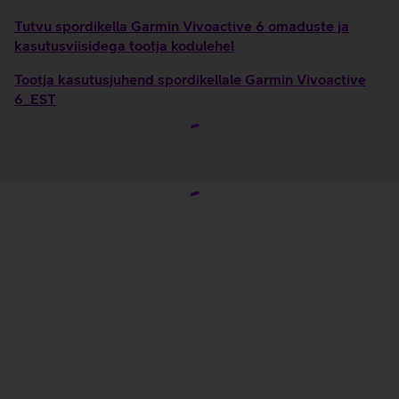
Tutvu spordikella Garmin Vivoactive 6 omaduste ja
kasutusviisidega tootja kodulehel
Tootja kasutusjuhend spordikellale Garmin Vivoactive
6_EST