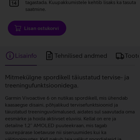
laadimine
tagastada. Kuupakkumistele kehtib lisaks ka tasuta
saatmine.
Lisan ostukorvi
Lisainfo
Tehnilised andmed
Toot
Lisainfo
Mitmekülgne spordikell täiustatud tervise- ja
treeningufunktsioonidega.
Garmin Vivoactive 6 on nutikas spordikell, mis ühendab
kaasaegse disaini, põhjalikud tervisefunktsioonid ja
täiustatud treeninguvõimalused, aidates sul saavutada oma
eesmärke ja hoida aktiivset eluviisi. Kellal on ere ja
detailne 1,2’’ AMOLED puuteekraan, mis tagab
suurepärase loetavuse nii siseruumides kui ka
välitingimustes. Kell pakub laia valikut spordialasid ja