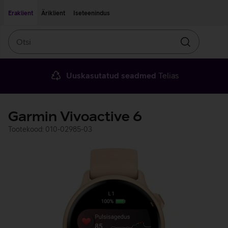
Liigu edasi põhisisu juurde
Ligipääsetavus
Eraklient
Äriklient
Iseteenindus
Otsi
Otsin
Uuskasutatud seadmed
Telias
Garmin Vivoactive 6
Tootekood: 010-02985-03