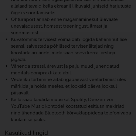
allalaaditavaid kella ekraanil liikuvaid juhiseid harjutuste
õigeks sooritamiseks.
Õhturaport annab enne magamaminekut ülevaate
unevajadusest, homsest treeningust, ilmast ja
sündmustest.
Kuvatõmmis tervisest võimaldab logida kaheminutilise
seansi, salvestada põhilised tervisenäitajad ning
koostada aruande, mida saab soovi korral arstiga
jagada.
Vähenda stressi, ärevust ja palju muud juhendatud
meditatsioonipraktikate abil.
Vedeliku tarbimine aitab igapäevast veetarbimist üles
märkida ja hoida meeles, et jooksid päeva jooksul
piisavalt.
Kella saab laadida muusikat Spotify, Deezeri või
YouTube Music kontodel koostatud esitlusnimekirjad
ning ühendada Bluetooth kõrvaklappidega telefonivaba
kuulamise jaoks.
Kasulikud lingid