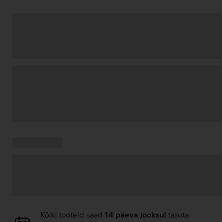
Andmete
laadimine
Kampaania
Andmete
pakkumised:
laadimine
Andmete
Kõiki tooteid saad
14 päeva jooksul
tasuta