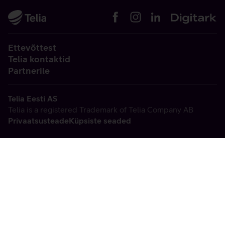
Ettevõttest
Telia kontaktid
Partnerile
Telia Eesti AS
Telia is a registered Trademark of Telia Company AB
Privaatsusteade
Küpsiste seaded