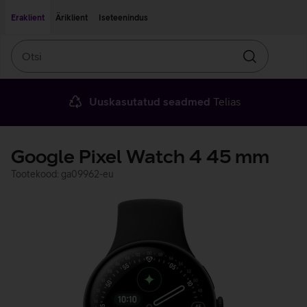
Liigu edasi põhisisu juurde
Ligipääsetavus
Eraklient
Äriklient
Iseteenindus
Otsi
Otsin
Uuskasutatud seadmed
Telias
Google Pixel Watch 4 45 mm
Tootekood: ga09962-eu