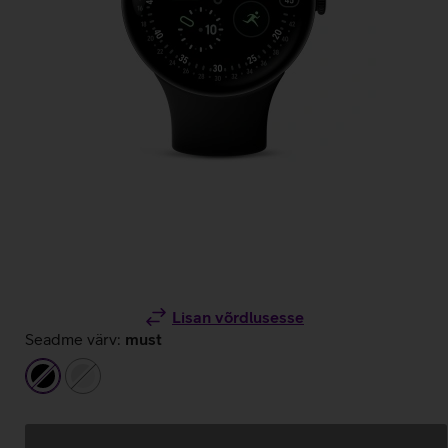
Lisan võrdlusesse
Seadme värv:
must
must
hõbedane/valge