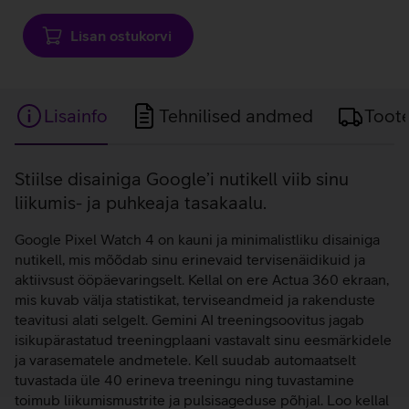
Lisan ostukorvi
Lisainfo
Tehnilised andmed
Toot
Lisainfo
Stiilse disainiga Google’i nutikell viib sinu
liikumis- ja puhkeaja tasakaalu.
Google Pixel Watch 4 on kauni ja minimalistliku disainiga
nutikell, mis mõõdab sinu erinevaid tervisenäidikuid ja
aktiivsust ööpäevaringselt. Kellal on ere Actua 360 ekraan,
mis kuvab välja statistikat, terviseandmeid ja rakenduste
teavitusi alati selgelt. Gemini AI treeningsoovitus jagab
isikupärastatud treeningplaani vastavalt sinu eesmärkidele
ja varasematele andmetele. Kell suudab automaatselt
tuvastada üle 40 erineva treeningu ning tuvastamine
toimub liikumismustrite ja pulsisageduse põhjal. Loo kellal