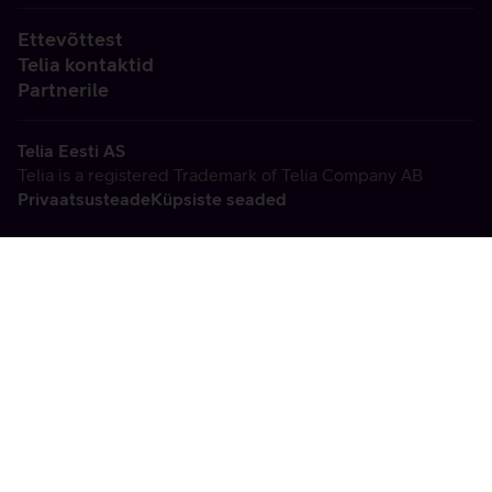
Ettevõttest
Telia kontaktid
Partnerile
Telia Eesti AS
Telia is a registered Trademark of Telia Company AB
Privaatsusteade
Küpsiste seaded