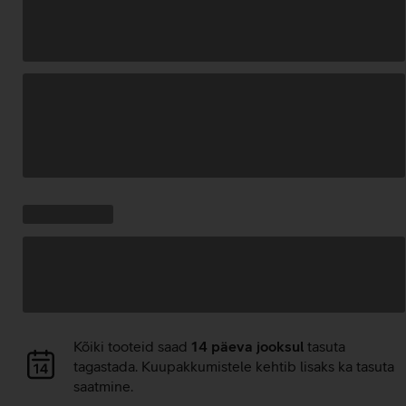
Andmete
laadimine
Kampaania
Andmete
pakkumised:
laadimine
Andmete
Kõiki tooteid saad
14 päeva jooksul
tasuta
laadimine
tagastada. Kuupakkumistele kehtib lisaks ka tasuta
saatmine.