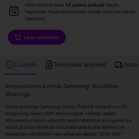
Andmete
Kõiki tooteid saad
14 päeva jooksul
tasuta
laadimine
tagastada. Kuupakkumistele kehtib lisaks ka tasuta
saatmine.
Lisan ostukorvi
Lisainfo
Tehnilised andmed
Toot
Lisainfo
Innovatsioon kohtub Samsungi ikoonilise
disainiga.
Stiilse disainiga Samsung Galaxy Watch8 nutikell on LTE
toega ning omab eSIM tehnoloogiat. Helista, saada
sõnumeid ja kasuta arvukalt muid rakendusi kus iganes ka
viibid ja seda täielikult sõltumata sellest, kas telefon on
läheduses või telefoni aku piisavalt laetud. 3000 nitti