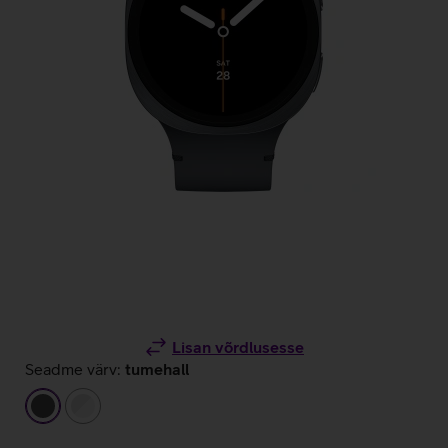
Lisan võrdlusesse
Seadme värv:
tumehall
tumehall
hõbedane/valge