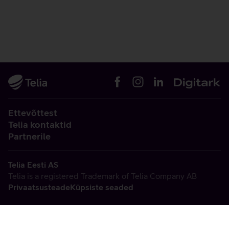
Ettevõttest
Telia kontaktid
Partnerile
Telia Eesti AS
Telia is a registered Trademark of Telia Company AB
Privaatsusteade
Küpsiste seaded