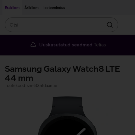
Liigu edasi põhisisu juurde
Ligipääsetavus
Eraklient
Äriklient
Iseteenindus
Otsi
Otsin
Uuskasutatud seadmed
Telias
Samsung Galaxy Watch8 LTE
44 mm
Tootekood: sm-l335fdaaeue