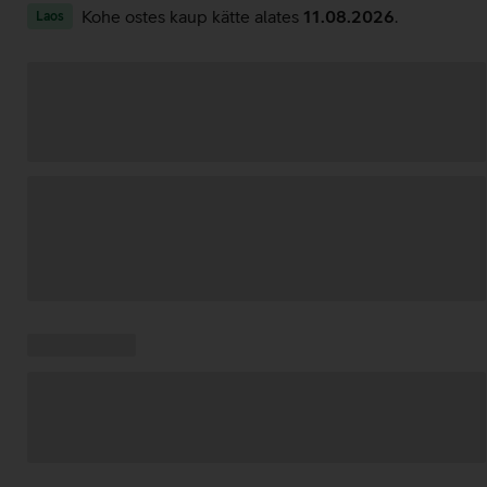
Kohe ostes kaup kätte alates
11.08.2026
.
Laos
Andmete
laadimine
Kampaania
Andmete
pakkumised:
laadimine