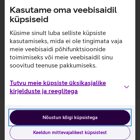
igapäevaseks kandmiseks. Pehme nahk ja hoolikalt
Kasutame oma veebisaidil
teostatud õmblused tagavad meeldiva kandmiskogemuse,
samal ajal kui terasest pannal lisab disainile modernset
küpsiseid
elegantsi. Aja jooksul muutub rihm veelgi kaunimaks,
kohandudes kandja randmega ja omandades isikupärase
Küsime sinult luba selliste küpsiste
karakteri.
kasutamiseks, mida ei ole tingimata vaja
meie veebisaidi põhifunktsioonide
Sobib Apple Watch mudelitele suuruses 38/40/41 mm,
toimimiseks või meie veebisaidil sinu
sealhulgas SE mudelitele. Lisaks sobib antud kellarihm
Apple Watch Series 11 42 mm suurusele kellale.
soovitud teenuse pakkumiseks.
Sobib randme ümbermõõdule 16–21 cm.
Tutvu meie küpsiste üksikasjalike
kirjelduste ja reeglitega
Nõustun kõigi küpsistega
Keeldun mittevajalikest küpsistest