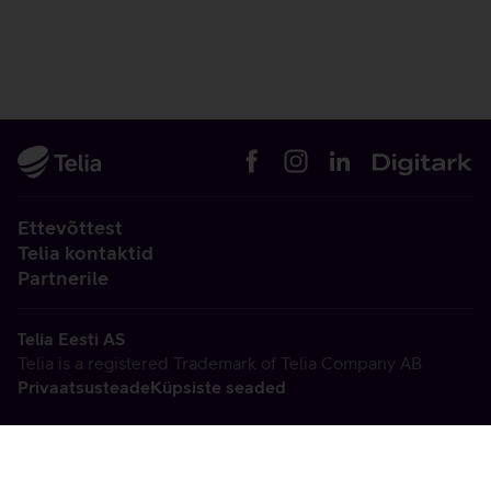
Ettevõttest
Telia kontaktid
Partnerile
Telia Eesti AS
Telia is a registered Trademark of Telia Company AB
Privaatsusteade
Küpsiste seaded