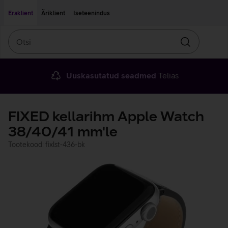
Liigu edasi põhisisu juurde
Ligipääsetavus
Eraklient
Äriklient
Iseteenindus
Otsi
Otsin
Uuskasutatud seadmed
Telias
FIXED kellarihm Apple Watch
38/40/41 mm'le
Tootekood: fixlst-436-bk