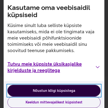
igapäevaseks kandmiseks. Pehme nahk ja hoolikalt
Kasutame oma veebisaidil
teostatud õmblused tagavad meeldiva kandmiskogemuse,
samal ajal kui terasest pannal lisab disainile modernset
küpsiseid
elegantsi. Aja jooksul muutub rihm veelgi kaunimaks,
kohandudes kandja randmega ja omandades isikupärase
Küsime sinult luba selliste küpsiste
karakteri.
kasutamiseks, mida ei ole tingimata vaja
meie veebisaidi põhifunktsioonide
Sobib Apple Watch mudelitele suuruses 38/40/41 mm,
toimimiseks või meie veebisaidil sinu
sealhulgas SE mudelitele. Lisaks sobib antud kellarihm
Apple Watch Series 11 42 mm suurusele kellale.
soovitud teenuse pakkumiseks.
Sobib randme ümbermõõdule 16–21 cm.
Tutvu meie küpsiste üksikasjalike
kirjelduste ja reeglitega
Nõustun kõigi küpsistega
Keeldun mittevajalikest küpsistest