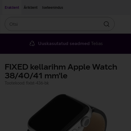
Liigu edasi põhisisu juurde
Ligipääsetavus
Eraklient
Äriklient
Iseteenindus
Otsi
Otsin
Uuskasutatud seadmed
Telias
FIXED kellarihm Apple Watch
38/40/41 mm'le
Tootekood: fixlst-436-bk