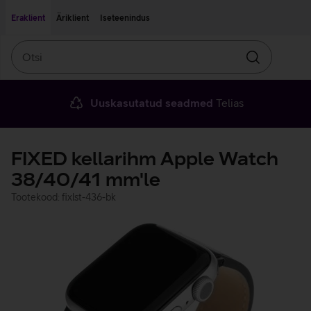
Liigu edasi põhisisu juurde
Ligipääsetavus
Eraklient
Äriklient
Iseteenindus
Otsi
Otsin
Uuskasutatud seadmed
Telias
FIXED kellarihm Apple Watch
38/40/41 mm'le
Tootekood: fixlst-436-bk