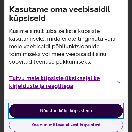
igapäevaseks kandmiseks. Pehme nahk ja hoolikalt
Kasutame oma veebisaidil
teostatud õmblused tagavad meeldiva kandmiskogemuse,
samal ajal kui terasest pannal lisab disainile modernset
küpsiseid
elegantsi. Aja jooksul muutub rihm veelgi kaunimaks,
kohandudes kandja randmega ja omandades isikupärase
Küsime sinult luba selliste küpsiste
karakteri.
kasutamiseks, mida ei ole tingimata vaja
meie veebisaidi põhifunktsioonide
Sobib Apple Watch mudelitele suuruses 38/40/41 mm,
toimimiseks või meie veebisaidil sinu
sealhulgas SE mudelitele. Lisaks sobib antud kellarihm
Apple Watch Series 11 42 mm suurusele kellale.
soovitud teenuse pakkumiseks.
Sobib randme ümbermõõdule 16–21 cm.
Tutvu meie küpsiste üksikasjalike
kirjelduste ja reeglitega
Nõustun kõigi küpsistega
Keeldun mittevajalikest küpsistest