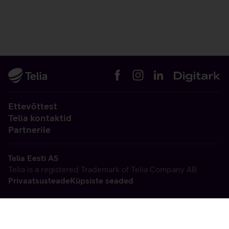
Ettevõttest
Telia kontaktid
Partnerile
Telia Eesti AS
Telia is a registered Trademark of Telia Company AB
Privaatsusteade
Küpsiste seaded