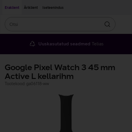
Liigu edasi põhisisu juurde
Ligipääsetavus
Eraklient
Äriklient
Iseteenindus
Otsi
Otsin
Uuskasutatud seadmed
Telias
Google Pixel Watch 3 45 mm
Active L kellarihm
Tootekood: ga06118-ww