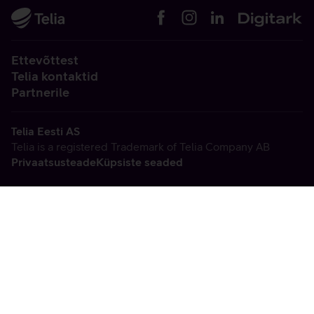
Ettevõttest
Telia kontaktid
Partnerile
Telia Eesti AS
Telia is a registered Trademark of Telia Company AB
Privaatsusteade
Küpsiste seaded