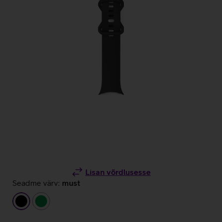
Lisan võrdlusesse
Seadme värv:
must
must
roheline