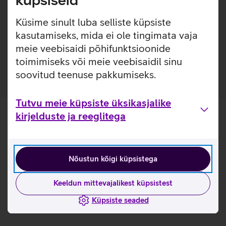
küpsiseid
Lisainfo
Google Pixel Watch 3 Active kellarihm on mugav ja püsib
kindlalt sinu randmel, tagades alati päevase aktiivsuse ja
Küsime sinult luba selliste küpsiste
tervise jälgimise. Kellarihm on valmistatud mugavast
kasutamiseks, mida ei ole tingimata vaja
fluoroelastomeersest materjalist, mis on vastupidav ning
meie veebisaidi põhifunktsioonide
aitab vältida higistamist.
toimimiseks või meie veebisaidil sinu
soovitud teenuse pakkumiseks.
Tutvu meie küpsiste üksikasjalike
kirjelduste ja reeglitega
Nõustun kõigi küpsistega
Keeldun mittevajalikest küpsistest
Küpsiste seaded