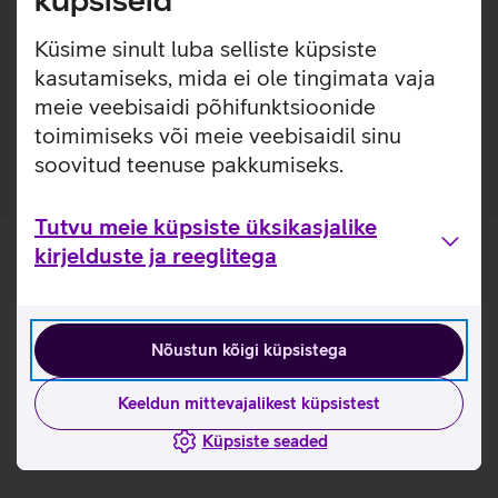
küpsiseid
Lisainfo
Google Pixel Watch 3 Active kellarihm on mugav ja püsib
kindlalt sinu randmel, tagades alati päevase aktiivsuse ja
Küsime sinult luba selliste küpsiste
tervise jälgimise. Kellarihm on valmistatud mugavast
kasutamiseks, mida ei ole tingimata vaja
fluoroelastomeersest materjalist, mis on vastupidav ning
meie veebisaidi põhifunktsioonide
aitab vältida higistamist.
toimimiseks või meie veebisaidil sinu
soovitud teenuse pakkumiseks.
Tutvu meie küpsiste üksikasjalike
kirjelduste ja reeglitega
Nõustun kõigi küpsistega
Keeldun mittevajalikest küpsistest
Küpsiste seaded