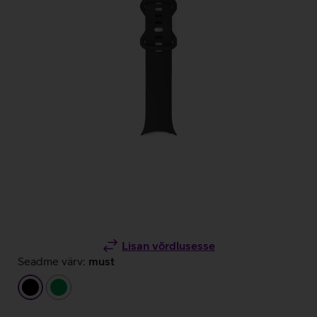
Lisan võrdlusesse
Seadme värv:
must
must
roheline