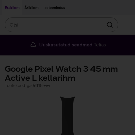
Liigu edasi põhisisu juurde
Ligipääsetavus
Eraklient
Äriklient
Iseteenindus
Otsi
Otsin
Uuskasutatud seadmed
Telias
Google Pixel Watch 3 45 mm
Active L kellarihm
Tootekood: ga06118-ww