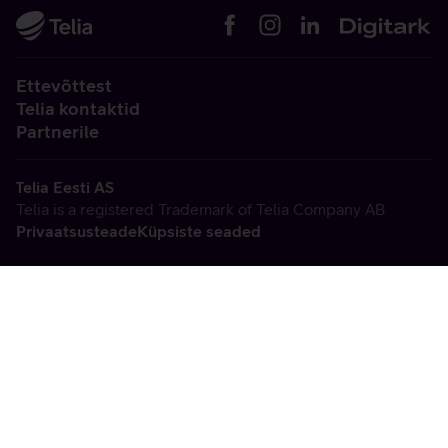
Ettevõttest
Telia kontaktid
Partnerile
Telia Eesti AS
Telia is a registered Trademark of Telia Company AB
Privaatsusteade
Küpsiste seaded