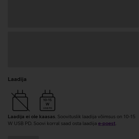
Andmete
laadimine
Laadija
10-15
W
USB PD
Laadija ei ole kaasas
. Soovituslik laadija võimsus on 10-15
W USB PD. Soovi korral saad osta laadija
e‑poest
.
Kampaania
Andmete