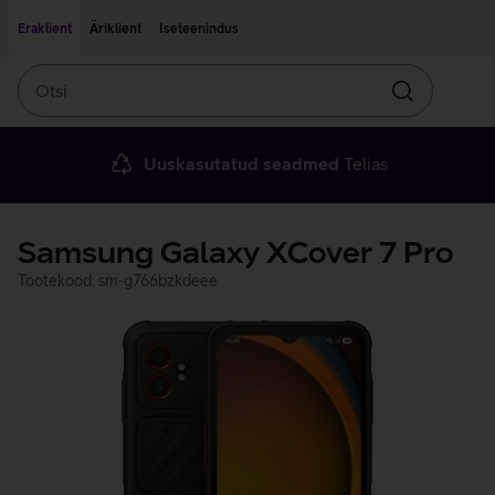
Liigu edasi põhisisu juurde
Ligipääsetavus
Eraklient
Äriklient
Iseteenindus
Otsi
Otsin
Uuskasutatud seadmed
Telias
Samsung Galaxy XCover 7 Pro
Tootekood: sm-g766bzkdeee