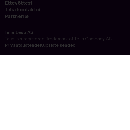
Ettevõttest
Telia kontaktid
Partnerile
Telia Eesti AS
Telia is a registered Trademark of Telia Company AB
Privaatsusteade
Küpsiste seaded