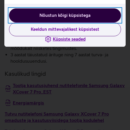
Pro on piisavalt tugev, et karmides tingimustes vastu
pidada.
Nõustun kõigi küpsistega
Suur 6.6" FHD+ ekraan teeb internetis surfamise
äärmiselt mugavaks.
120 Hz värskendussagedus pakub hämmastavalt
Keeldun mittevajalikest küpsistest
tõetruid värve ja kirkaid kontraste.
Küpsiste seaded
Wet Touch tehnoloogia võimaldab telefoni kasutada
mõõdukalt niisketes tingimustes.
3 aastat täiustatud ärituge ning 7 aastat turva- ja
hooldusuuendusi.
Kasulikud lingid
Tootja kasutusjuhend nutitelefonile Samsung Galaxy
XCover 7 Pro_EST
Energiamärgis
Tutvu nutitelefoni Samsung Galaxy XCover 7 Pro
omaduste ja kasutusviisidega tootja kodulehel