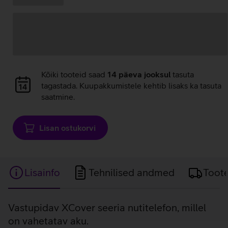
pakkumised:
laadimine
Andmete
Kõiki tooteid saad
14 päeva jooksul
tasuta
laadimine
tagastada. Kuupakkumistele kehtib lisaks ka tasuta
saatmine.
Lisan ostukorvi
Lisainfo
Tehnilised andmed
Toot
Lisainfo
Vastupidav XCover seeria nutitelefon, millel
on vahetatav aku.