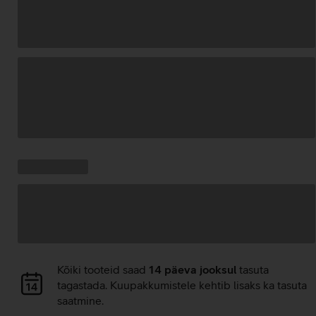
Andmete
laadimine
Kampaania
Andmete
pakkumised:
laadimine
Andmete
Kõiki tooteid saad
14 päeva jooksul
tasuta
laadimine
tagastada. Kuupakkumistele kehtib lisaks ka tasuta
saatmine.