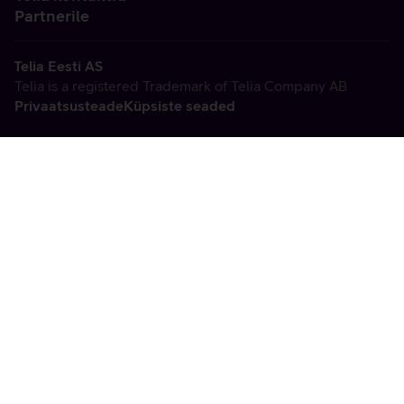
Partnerile
Telia Eesti AS
Telia is a registered Trademark of Telia Company AB
Privaatsusteade
Küpsiste seaded
Vabandame, tekkis
tehniline viga