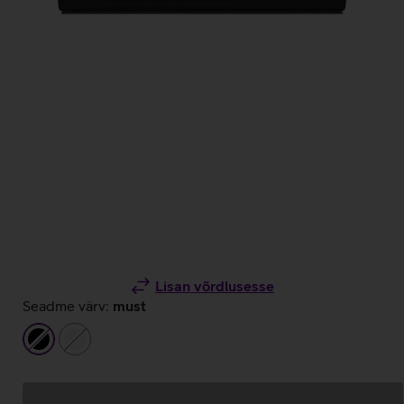
Lisan võrdlusesse
Seadme värv:
must
must
valge