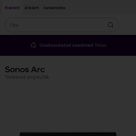
Liigu edasi põhisisu juurde
Ligipääsetavus
Eraklient
Äriklient
Iseteenindus
Otsi
Otsin
Uuskasutatud seadmed
Telias
Sonos Arc
Tootekood: arcg1eu1blk