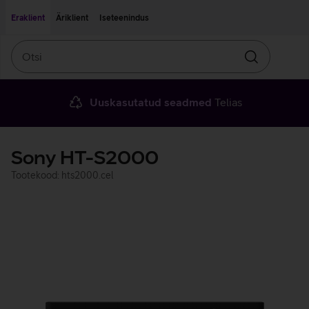
Liigu edasi põhisisu juurde
Ligipääsetavus
Eraklient
Äriklient
Iseteenindus
Otsi
Otsin
Uuskasutatud seadmed
Telias
Sony HT-S2000
Tootekood: hts2000.cel