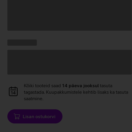
Andmete
laadimine
Kampaania
Andmete
pakkumised:
laadimine
Andmete
Kõiki tooteid saad
14 päeva jooksul
tasuta
laadimine
tagastada. Kuupakkumistele kehtib lisaks ka tasuta
saatmine.
Lisan ostukorvi