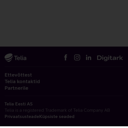
Ettevõttest
Telia kontaktid
Partnerile
Telia Eesti AS
Telia is a registered Trademark of Telia Company AB
Privaatsusteade
Küpsiste seaded