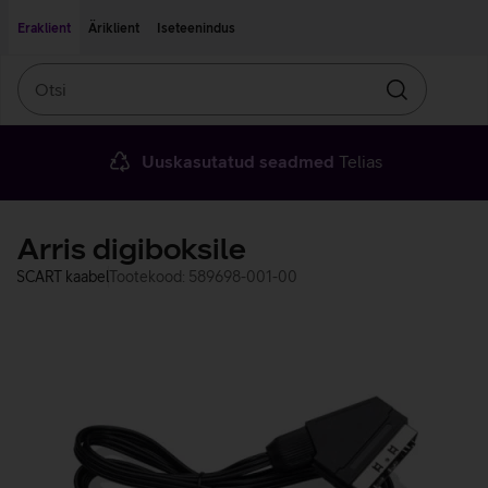
Liigu edasi põhisisu juurde
Ligipääsetavus
Eraklient
Äriklient
Iseteenindus
Otsi
Otsin
Uuskasutatud seadmed
Telias
Arris digiboksile
SCART kaabel
Tootekood: 589698-001-00