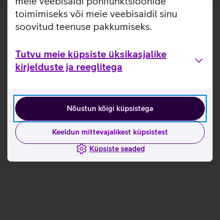
meie veebisaidi põhifunktsioonide
toimimiseks või meie veebisaidil sinu
soovitud teenuse pakkumiseks.
Tutvu meie küpsiste üksikasjalike
kirjelduste ja reeglitega
Nõustun kõigi küpsistega
Keeldun mittevajalikest küpsistest
Küpsiste seaded