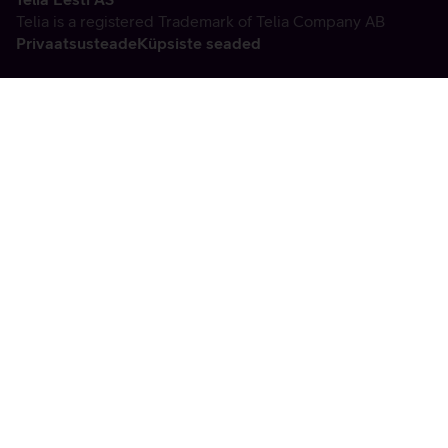
Telia is a registered Trademark of Telia Company AB
Privaatsusteade
Küpsiste seaded
Vabandame, tekkis
tehniline viga
tx:undefined:ut:null