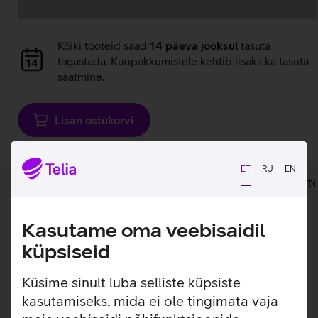
Andmete
laadimine
Andmete
Kõiki tooteid saad
14 päeva jooksul
tasuta
laadimine
tagastada. Kuupakkumistele kehtib lisaks ka tasuta
saatmine.
Lisan ostukorvi
ET
RU
EN
Lisainfo
Tehnilised andmed
Toot
Kasutame oma veebisaidil
Lisainfo
Digiboksile Arris VIP1113, Arris VIP5305 ja Arris VIP4302
küpsiseid
sobiv SCART audio-video ühenduskaabel.
Küsime sinult luba selliste küpsiste
kasutamiseks, mida ei ole tingimata vaja