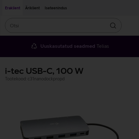
Liigu edasi põhisisu juurde
Ligipääsetavus
Eraklient
Äriklient
Iseteenindus
Otsi
Otsin
Uuskasutatud seadmed
Telias
i-tec USB-C, 100 W
Tootekood: c31nanodockpropd