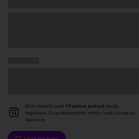
Andmete
laadimine
Kampaania
Andmete
pakkumised:
laadimine
Andmete
Kõiki tooteid saad
14 päeva jooksul
tasuta
laadimine
tagastada. Kuupakkumistele kehtib lisaks ka tasuta
saatmine.
Lisan ostukorvi