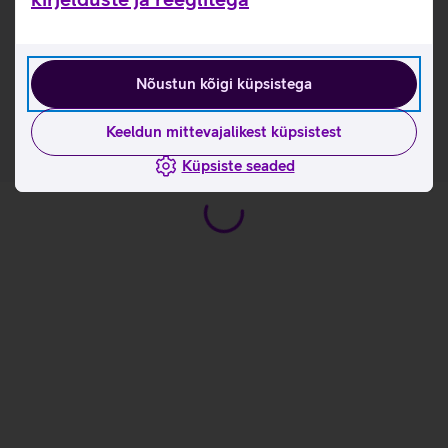
Kasulikud lingid
Tutvu doki i-tec USB-C omaduste ja kasutusviisidega
Nõustun kõigi küpsistega
tootja kodulehel
Keeldun mittevajalikest küpsistest
Küpsiste seaded