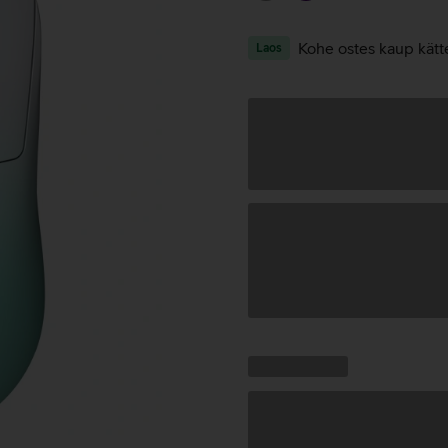
Kohe ostes kaup kätt
Laos
Andmete
laadimine
Kampaania
Andmete
pakkumised:
laadimine