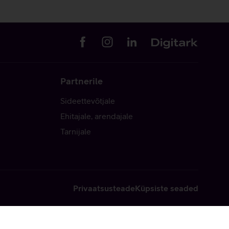
Partnerile
Sideettevõtjale
Ehitajale, arendajale
Tarnijale
Privaatsusteade
Küpsiste seaded