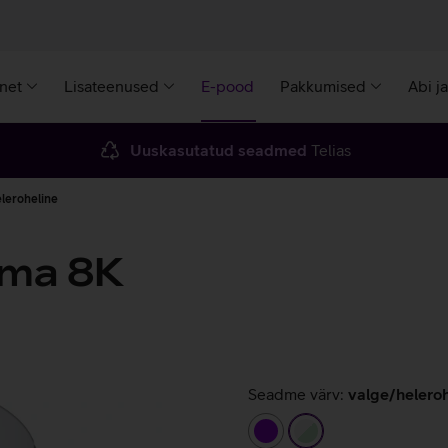
rnet
Lisateenused
E-pood
Pakkumised
Abi j
Uuskasutatud seadmed
Telias
eleroheline
ima 8K
Seadme värv:
valge/heleroh
lilla
valge/heleroheline