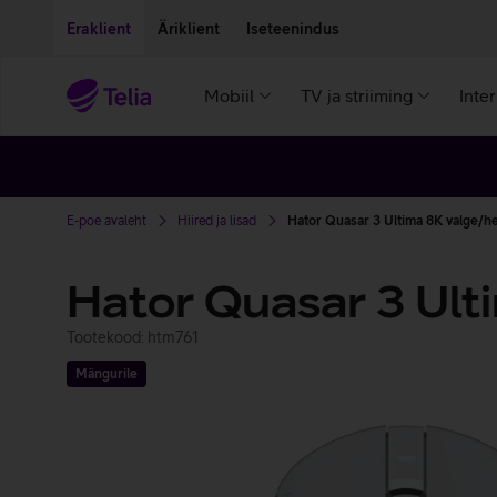
Liigu edasi põhisisu juurde
Ligipääsetavus
Eraklient
Äriklient
Iseteenindus
Mobiil
TV ja striiming
Inte
E-poe avaleht
Hiired ja lisad
Hator Quasar 3 Ultima 8K valge/h
Hator Quasar 3 Ult
Tootekood: htm761
Mängurile