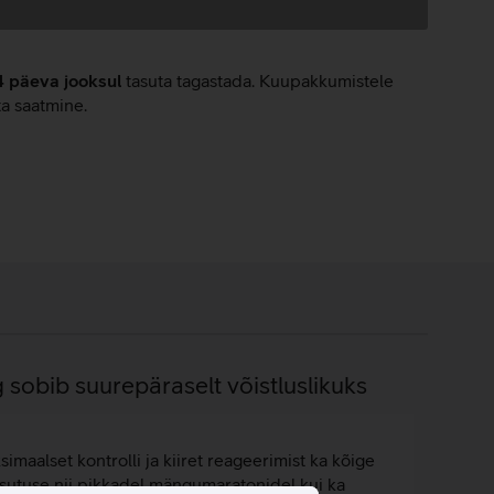
4 päeva jooksul
tasuta tagastada. Kuupakkumistele
ta saatmine.
g sobib suurepäraselt võistluslikuks
aalset kontrolli ja kiiret reageerimist ka kõige
utuse nii pikkadel mängumaratonidel kui ka