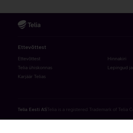
Ettevõttest
Ettevõttest
Hinnakiri
Telia ühiskonnas
Lepingud ja
Karjäär Telias
Telia Eesti AS
Telia is a registered Trademark of Telia