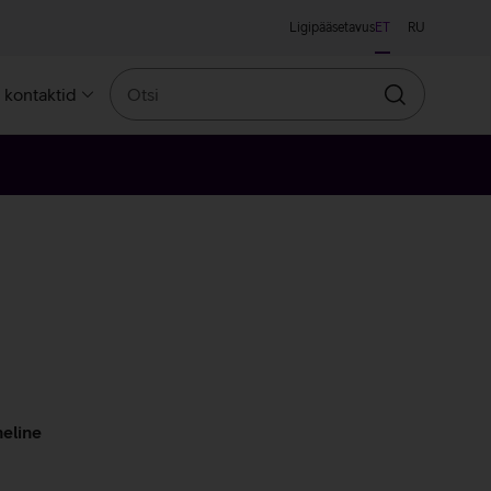
Ligipääsetavus
ET
RU
Otsi
a kontaktid
Otsin
eline