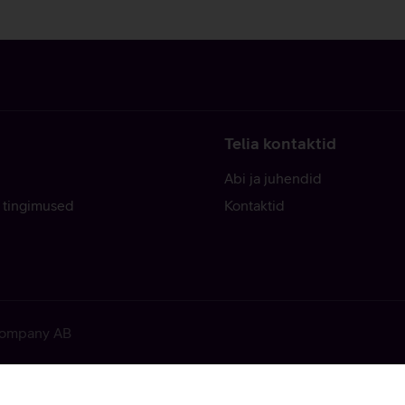
Telia kontaktid
Abi ja juhendid
 tingimused
Kontaktid
 Company AB