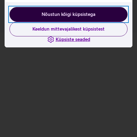
omaduste ja kasutusviisidega tootja kodulehel
Nõustun kõigi küpsistega
Keeldun mittevajalikest küpsistest
Küpsiste seaded