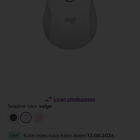
Lisan võrdlusesse
Seadme värv:
valge
tumehall
valge
heleroosa
Kohe ostes kaup kätte alates
12.08.2026
.
Laos