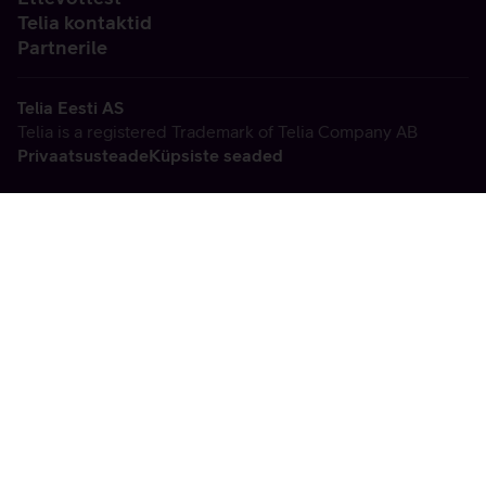
Telia kontaktid
Partnerile
Telia Eesti AS
Telia is a registered Trademark of Telia Company AB
Privaatsusteade
Küpsiste seaded
Vabandame, tekkis