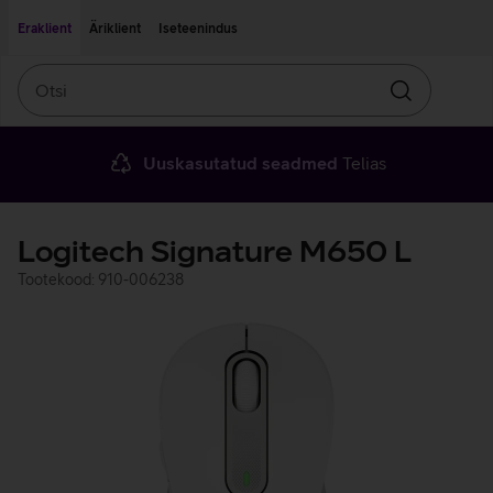
Liigu edasi põhisisu juurde
Ligipääsetavus
Eraklient
Äriklient
Iseteenindus
Otsi
Otsin
Uuskasutatud seadmed
Telias
Logitech Signature M650 L
Tootekood: 910-006238