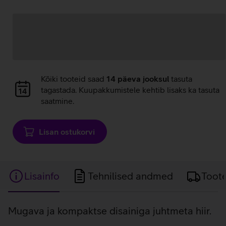
Andmete
laadimine
Andmete
Kõiki tooteid saad
14 päeva jooksul
tasuta
laadimine
tagastada. Kuupakkumistele kehtib lisaks ka tasuta
saatmine.
Lisan ostukorvi
Lisainfo
Tehnilised andmed
Toot
Lisainfo
Mugava ja kompaktse disainiga juhtmeta hiir.