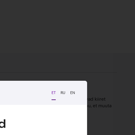
ET
RU
EN
 programmeeritavat nuppu, mis lihtsustavad kiiret
ikne. Hiir omab 5 programmeeritavat nuppu, et muuta
samaks.
d