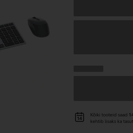
Andmete
laadimine
Kampaania
Andmete
pakkumised:
laadimine
Andmete
Kõiki tooteid saad
1
laadimine
kehtib lisaks ka tasu