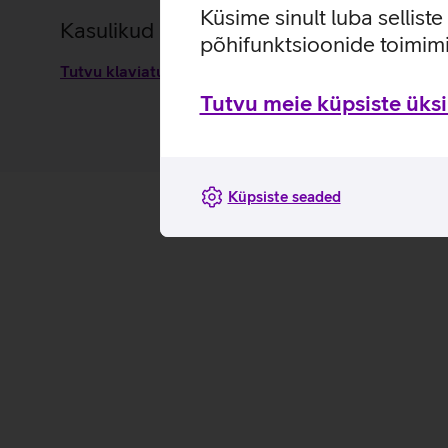
Küsime sinult luba sellist
Kasulikud lingid
põhifunktsioonide toimimi
Tutvu klaviatuurikomplekti Dell Premier KM7321W om
Tutvu meie küpsiste üksik
Küpsiste seaded