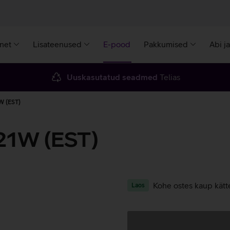
rnet
Lisateenused
E-pood
Pakkumised
Abi j
Uuskasutatud seadmed
Telias
W (EST)
21W (EST)
Kohe ostes kaup kätt
Laos