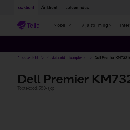
Liigu edasi põhisisu juurde
Ligipääsetavus
Eraklient
Äriklient
Iseteenindus
Mobiil
TV ja striiming
Inte
E-poe avaleht
Klaviatuurid ja komplektid
Dell Premier KM7321
Dell Premier KM73
Tootekood: 580-ajqt