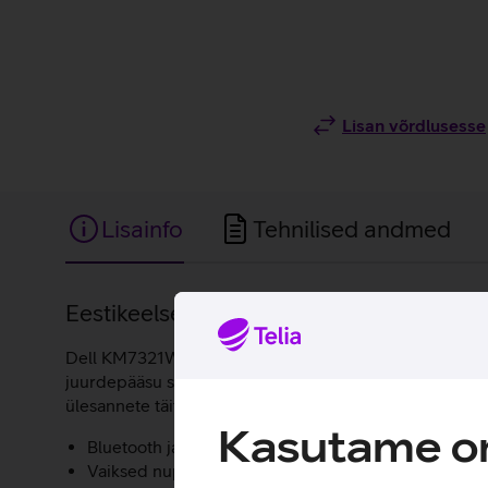
Lisan võrdlusesse
Lisainfo
Tehnilised andmed
Lisainfo
Eestikeelse asetusega juhtmevaba klavi
Dell KM7321W on juhtmevaba klaviatuuri ja hiire kompl
juurdepääsu sageli kasutatavatele toimingutele. Tänu 
ülesannete täitmist veelgi efektiivsemaks. Klaviatuuri
Kasutame om
Bluetooth ja 2,4 GHz USB ühendus.
Vaiksed nupud ja eraldi numbriklahvid.