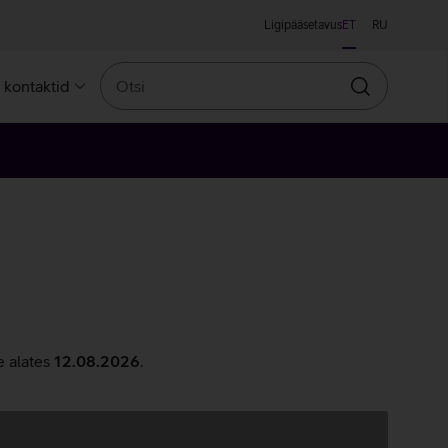
Ligipääsetavus
ET
RU
Otsi
a kontaktid
Otsin
e alates
12.08.2026
.