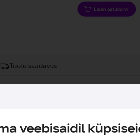
Lisan ostukorvi
Toote saadavus
atuurikomplekt.
ekt, mis pakub mugavust igapäevaseks tööks. Klaviatuuril on 12
madalatele nuppudele on klaviatuuril trükkimine mugav ning va
l on eraldi numbriklahvid, mis muudavad arvutiga töötamise tõhu
a veebisaidil küpsisei