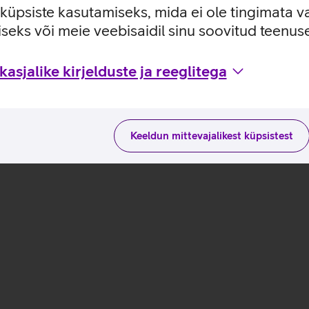
e küpsiste kasutamiseks, mida ei ole tingimata v
seks või meie veebisaidil sinu soovitud teenu
aduste ja kasutusviisidega tootja kodulehel
asjalike kirjelduste ja reeglitega
Keeldun mittevajalikest küpsistest