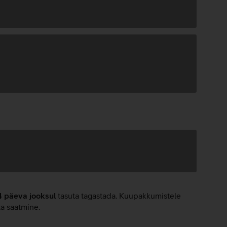
4 päeva jooksul
tasuta tagastada. Kuupakkumistele
ta saatmine.