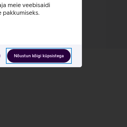
aja meie veebisaidi
se pakkumiseks.
Nõustun kõigi küpsistega