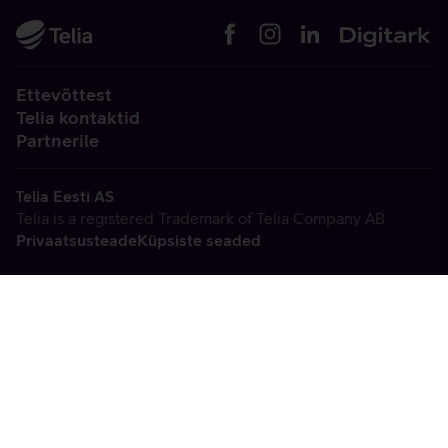
Ettevõttest
Telia kontaktid
Partnerile
Telia Eesti AS
Telia is a registered Trademark of Telia Company AB
Privaatsusteade
Küpsiste seaded