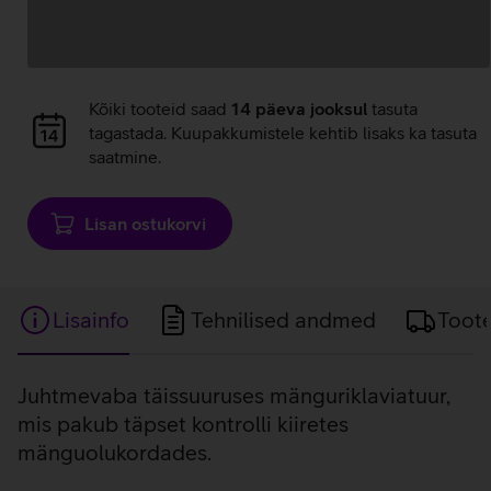
Andmete
laadimine
Andmete
Kõiki tooteid saad
14 päeva jooksul
tasuta
laadimine
tagastada. Kuupakkumistele kehtib lisaks ka tasuta
saatmine.
Lisan ostukorvi
Lisainfo
Tehnilised andmed
Toot
Lisainfo
Juhtmevaba täissuuruses mänguriklaviatuur,
mis pakub täpset kontrolli kiiretes
mänguolukordades.