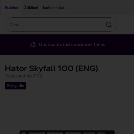
Liigu edasi põhisisu juurde
Ligipääsetavus
Eraklient
Äriklient
Iseteenindus
Otsi
Otsin
Uuskasutatud seadmed
Telias
Hator Skyfall 100 (ENG)
Tootekood: htk3100
Mängurile