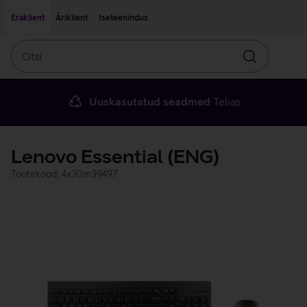
Liigu edasi põhisisu juurde
Ligipääsetavus
Eraklient
Äriklient
Iseteenindus
Otsi
Otsin
Uuskasutatud seadmed
Telias
Lenovo Essential (ENG)
Tootekood: 4x30m39497