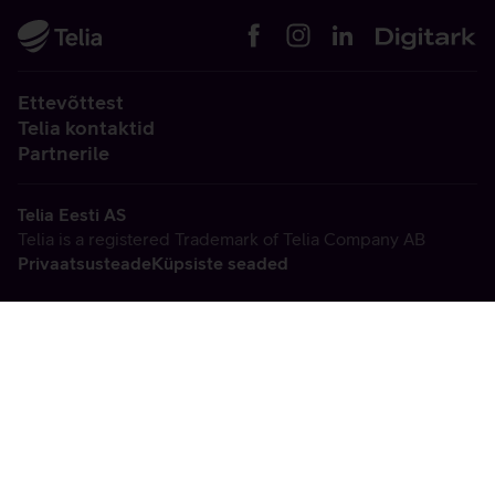
Ettevõttest
Telia kontaktid
Partnerile
Telia Eesti AS
Telia is a registered Trademark of Telia Company AB
Privaatsusteade
Küpsiste seaded