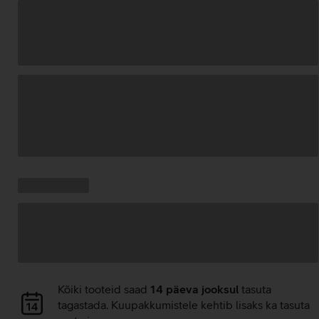
Andmete
laadimine
Kampaania
Andmete
pakkumised:
laadimine
Andmete
Kõiki tooteid saad
14 päeva jooksul
tasuta
laadimine
tagastada. Kuupakkumistele kehtib lisaks ka tasuta