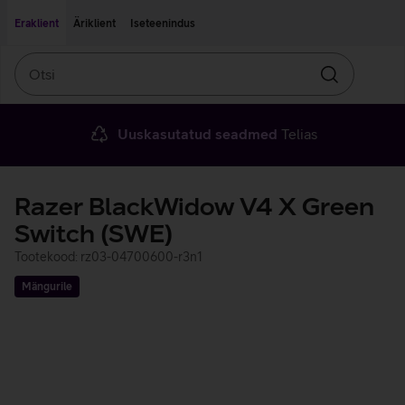
Liigu edasi põhisisu juurde
Ligipääsetavus
Eraklient
Äriklient
Iseteenindus
Otsi
Otsin
Uuskasutatud seadmed
Telias
Razer BlackWidow V4 X Green
Switch (SWE)
Tootekood: rz03-04700600-r3n1
Mängurile