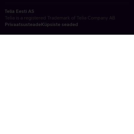
Telia Eesti AS
Telia is a registered Trademark of Telia Company AB
Privaatsusteade
Küpsiste seaded
Vabandame, tekkis
tehniline viga