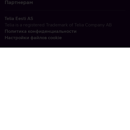
Партнерам
Telia Eesti AS
Telia is a registered Trademark of Telia Company AB
Политика конфиденциальности
Настройки файлов cookie
Vabandame, tekkis