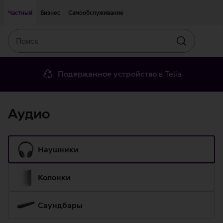
Двигаться дальше к основному контенту
Доступность
Частный
Бизнес
Самообслуживание
Поиск
Искать
Подержанное устройство
в Telia
Аудио
Наушники
Колонки
Саундбары