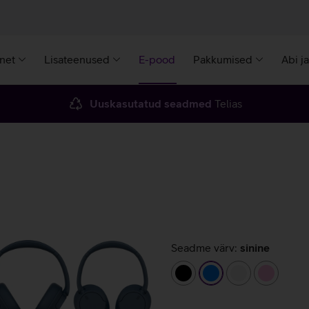
rnet
Lisateenused
E-pood
Pakkumised
Abi j
Uuskasutatud seadmed
Telias
Seadme värv:
sinine
must
sinine
valge
heleroo