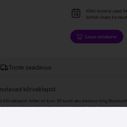
Andmete
Kõiki tooteid saad
1
laadimine
kehtib lisaks ka tasu
Lisan ostukorvi
Toote saadavus
mutavad kõrvaklapid.
vaklapid, millel on kuni 35 tundi aku kestvus ning Bluetooth
utada ka pikemaajalisel muusika kuulamisel, ilma et klapid liiga
aga. Integreeritud V1 protsessor häälestab heli tasakaalustatult 
rvakuju individuaalselt, tagades sellega 360 kraadi heli. Lisaks
 Assistanti häälassistenti.