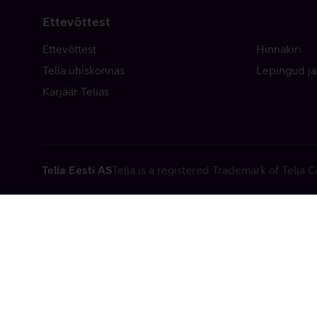
Ettevõttest
Ettevõttest
Hinnakiri
Telia ühiskonnas
Lepingud ja
Karjäär Telias
Telia Eesti AS
Telia is a registered Trademark of Telia