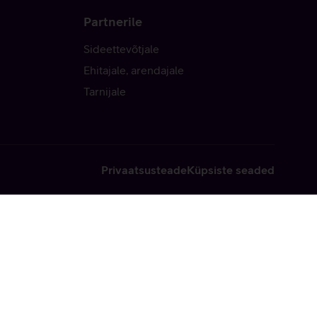
Partnerile
Sideettevõtjale
Ehitajale, arendajale
Tarnijale
Privaatsusteade
Küpsiste seaded