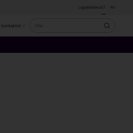
Ligipääsetavus
ET
RU
Otsi
a kontaktid
Otsin
sa