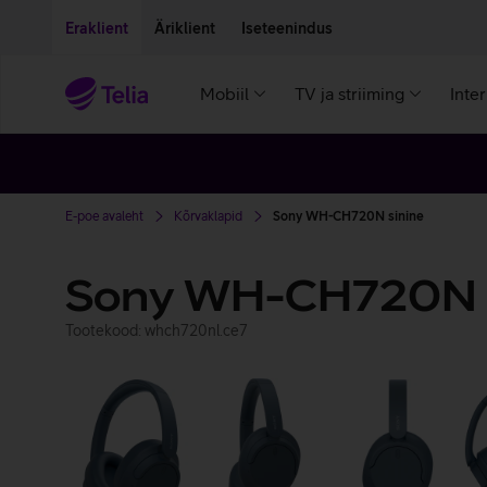
Liigu edasi põhisisu juurde
Ligipääsetavus
Eraklient
Äriklient
Iseteenindus
Mobiil
TV ja striiming
Inte
E-poe avaleht
Kõrvaklapid
Sony WH-CH720N sinine
Sony WH-CH720N
Tootekood: whch720nl.ce7