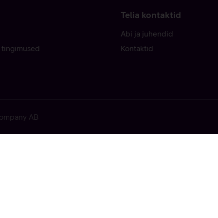
Telia kontaktid
Abi ja juhendid
 tingimused
Kontaktid
 Company AB