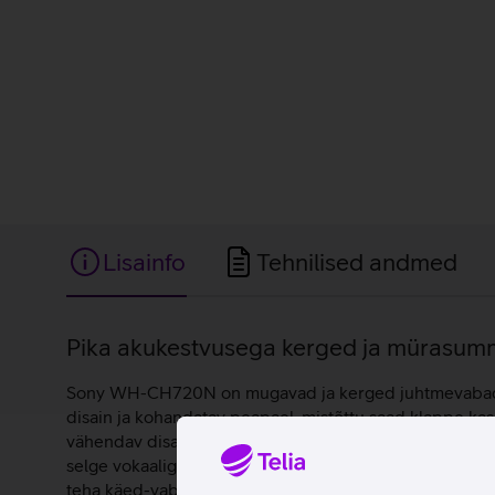
Lisainfo
Tehnilised andmed
Lisainfo
Pika akukestvusega kerged ja mürasum
Sony WH-CH720N on mugavad ja kerged juhtmevabad kõr
disain ja kohandatav peapael, mistõttu saad klappe kas
vähendav disain edastab häält selgelt isegi tuulise ilm
selge vokaaliga. Kõrvaklapid analüüsivad iga kuulaja kõ
teha käed-vabad kõnesid ning kasutada Alexa või Google