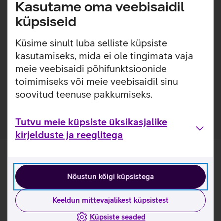
Kasutame oma veebisaidil
HD või 4K kujul. SanDisk Extreme mälukaardid on
küpsiseid
disainitud vastu pidama ka kõige ekstreemsematele
välistingimustele – need ei lase end mõjutada
Küsime sinult luba selliste küpsiste
temperatuuri kõikumisest, veepritsmetest, põrutustest ega
ka isegi röntgenkiirtest.
kasutamiseks, mida ei ole tingimata vaja
meie veebisaidi põhifunktsioonide
Vastab UHS-I U3 ja V30 kiirusklassile.
toimimiseks või meie veebisaidil sinu
Kiire kuni 100 MB/s lugemiskiirus.
soovitud teenuse pakkumiseks.
Komplektis lisaks ka microSD-SD adapter.
Tutvu meie küpsiste üksikasjalike
kirjelduste ja reeglitega
Nõustun kõigi küpsistega
Keeldun mittevajalikest küpsistest
Küpsiste seaded