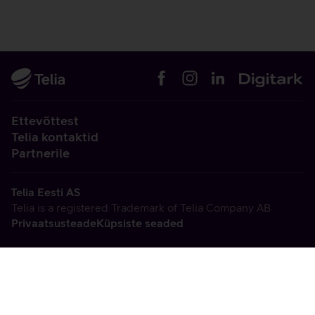
Ettevõttest
Telia kontaktid
Partnerile
Telia Eesti AS
Telia is a registered Trademark of Telia Company AB
Privaatsusteade
Küpsiste seaded