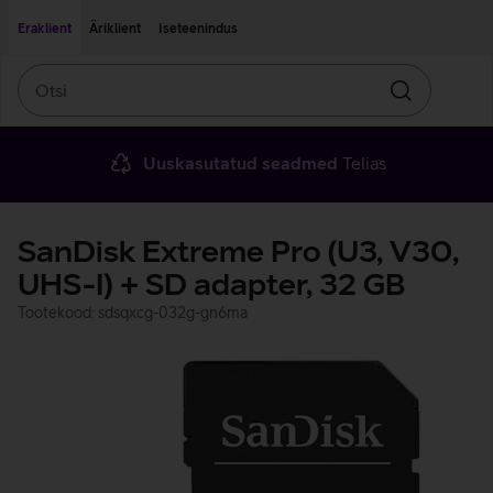
Liigu edasi põhisisu juurde
Ligipääsetavus
Eraklient
Äriklient
Iseteenindus
Otsi
Otsin
Uuskasutatud seadmed
Telias
SanDisk Extreme Pro (U3, V30,
UHS-I) + SD adapter, 32 GB
Tootekood: sdsqxcg-032g-gn6ma