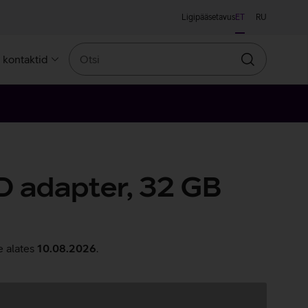
Ligipääsetavus
ET
RU
Otsi
a kontaktid
Otsin
D adapter, 32 GB
e alates
10.08.2026
.