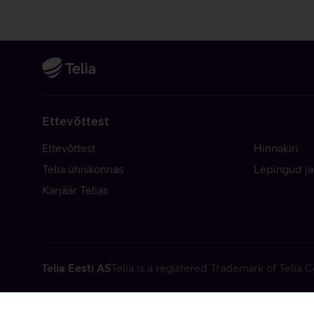
Ettevõttest
Ettevõttest
Hinnakiri
Telia ühiskonnas
Lepingud ja
Karjäär Telias
Telia Eesti AS
Telia is a registered Trademark of Telia