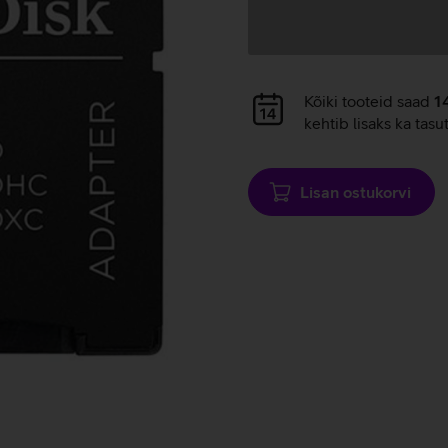
Andmete
laadimine
Andmete
Kõiki tooteid saad
1
laadimine
kehtib lisaks ka tasu
Lisan ostukorvi