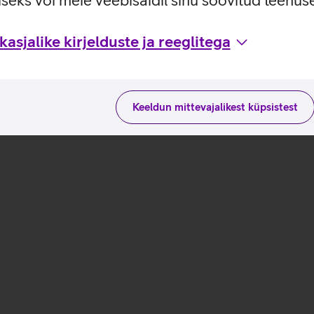
seks või meie veebisaidil sinu soovitud teenu
asjalike kirjelduste ja reeglitega
Keeldun mittevajalikest küpsistest