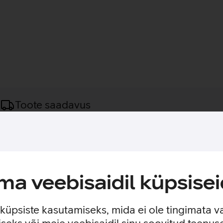
Toote saadavus
vestamaks 4K UHD videot.
bad oma seikluskaameraga rohkem põnevaid hetki Full HD või 
le – need ei lase end mõjutada temperatuuri kõikumisest, veepr
a veebisaidil küpsisei
e küpsiste kasutamiseks, mida ei ole tingimata v