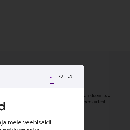
ET
RU
EN
4K kujul. SanDisk Extreme mälukaardid on disainitud
itsmetest, põrutustest ega ka isegi röntgenkiirtest.
d
aja meie veebisaidi