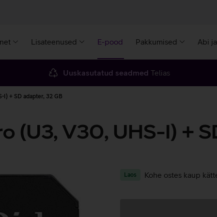
rnet
Lisateenused
E-pood
Pakkumised
Abi j
Uuskasutatud seadmed
Telias
-I) + SD adapter, 32 GB
o (U3, V30, UHS-I) + S
Kohe ostes kaup kätt
Laos