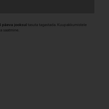
4 päeva jooksul
tasuta tagastada. Kuupakkumistele
ta saatmine.