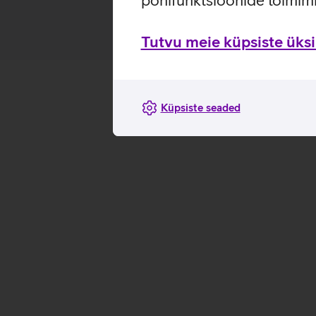
põhifunktsioonide toimimi
Tutvu meie küpsiste üksik
Küpsiste seaded