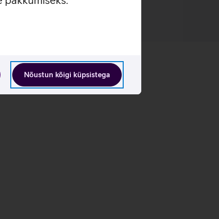
se pakkumiseks.
Nõustun kõigi küpsistega