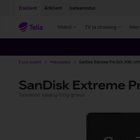
Liigu edasi põhisisu juurde
Ligipääsetavus
Eraklient
Äriklient
Iseteenindus
Mobiil
TV ja striiming
Inte
E-poe avaleht
Mälukaardid
SanDisk Extreme Pro (U3, V30, UHS
SanDisk Extreme Pr
Tootekood: sdsqxcg-032g-gn6ma