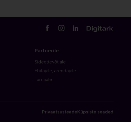
Partnerile
Sideettevõtjale
Ehitajale, arendajale
Tarnijale
Privaatsusteade
Küpsiste seaded