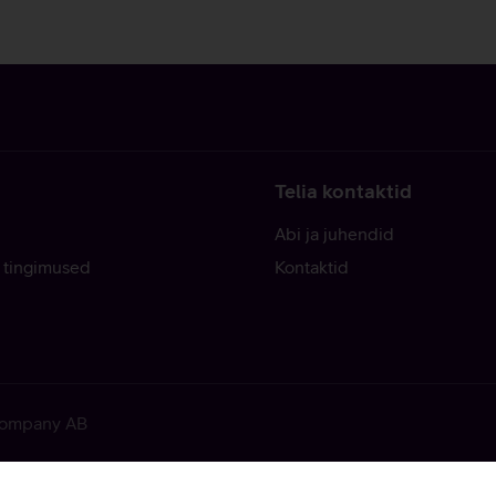
Telia kontaktid
Abi ja juhendid
 tingimused
Kontaktid
 Company AB