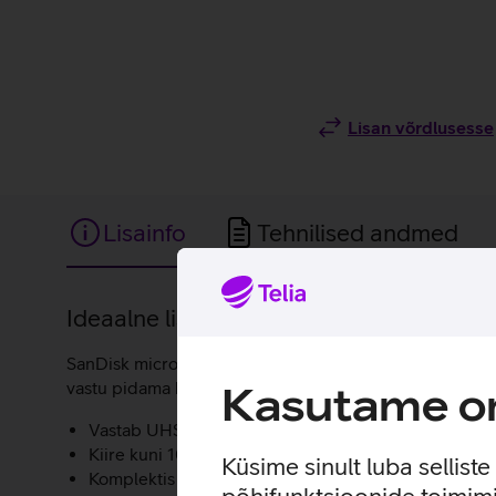
Lisan võrdlusesse
Lisainfo
Tehnilised andmed
Lisainfo
Ideaalne lisand seikluskaamerasse sal
SanDisk microSDXC Extreme Pro UHS-I mälukaardiga ta
vastu pidama ka kõige ekstreemsematele välistingimuste
Kasutame om
Vastab UHS-I U3 ja V30 kiirusklassile.
Kiire kuni 100 MB/s lugemiskiirus.
Küsime sinult luba sellist
Komplektis lisaks ka microSD-SD adapter.