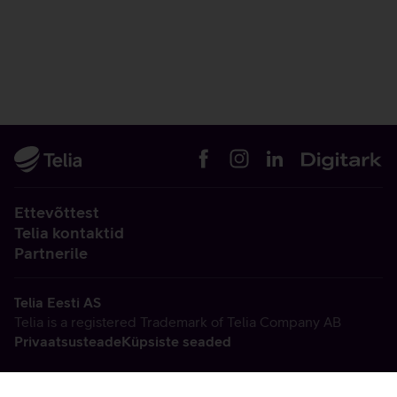
Ettevõttest
Telia kontaktid
Partnerile
Telia Eesti AS
Telia is a registered Trademark of Telia Company AB
Privaatsusteade
Küpsiste seaded