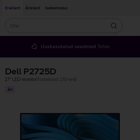
Liigu edasi põhisisu juurde
Ligipääsetavus
Eraklient
Äriklient
Iseteenindus
Otsi
Otsin
Uuskasutatud seadmed
Telias
Dell P2725D
27" LED-monitor
Tootekood: 210-brdl
Äri