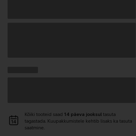
Andmete
laadimine
Kampaania
Andmete
pakkumised:
laadimine
Andmete
Kõiki tooteid saad
14 päeva jooksul
tasuta
laadimine
tagastada. Kuupakkumistele kehtib lisaks ka tasuta
saatmine.