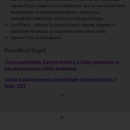
vahejuhtumi, saad oma nutitelefoni abil ja vahejuhtimise
tuvastamise funktsioonide kaudu saata oma
hädaabikontaktidele sõnumi enda asukohaga.
LiveTrack - sõbrad ja pereliikmed saavad jälgida su
asukohta reaalajas ja vaadata kavandatud radu.
Garmin Pay viipemaksed.
Kasulikud lingid
Tutvu spordikella Garmin Instinct 3 Solar omaduste ja
kasutusviisidega tootja kodulehel
Tootja kasutusjuhend spordikellale Garmin Instinct 3
Solar_EST