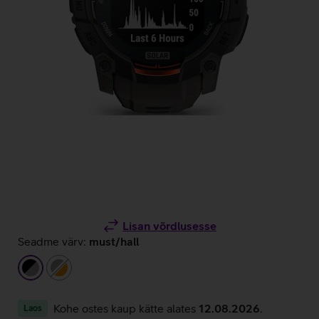
Lisan võrdlusesse
Seadme värv:
must/hall
must/hall
hall/oranž
Kohe ostes kaup kätte alates
12.08.2026
.
Laos