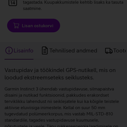
laadimine
tagastada. Kuupakkumistele kehtib lisaks ka tasuta
saatmine.
Lisan ostukorvi
Lisainfo
Tehnilised andmed
Toot
Lisainfo
Vastupidav ja töökindel GPS-nutikell, mis on
loodud ekstreemseteks seiklusteks.
Garmin Instinct 3 ühendab vastupidavuse, silmapaistva
disaini ja nutikad funktsioonid, pakkudes erakordset
terviklikku lahendust nii seiklejatele kui ka kõigile teistele
aktiivse eluviisiga inimestele. Kellal on suur 50 mm
tugevdatud polümeerkorpus, mis vastab MIL-STD-810
standardile, tagades vastupidavuse kuumusele,
põrutustele ja veele. Tänu päikeseenergia laadimisele on