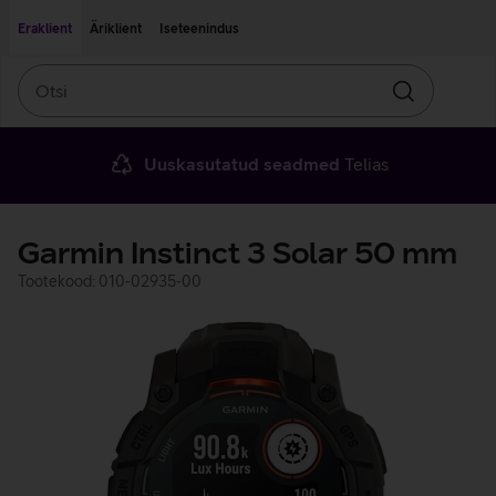
Liigu edasi põhisisu juurde
Ligipääsetavus
Eraklient
Äriklient
Iseteenindus
Otsi
Otsin
Uuskasutatud seadmed
Telias
Garmin Instinct 3 Solar 50 mm
Tootekood: 010-02935-00