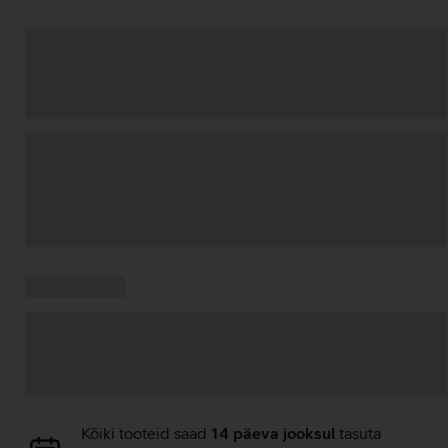
Andmete
laadimine
Kampaania
Andmete
pakkumised:
laadimine
Andmete
Kõiki tooteid saad
14 päeva jooksul
tasuta