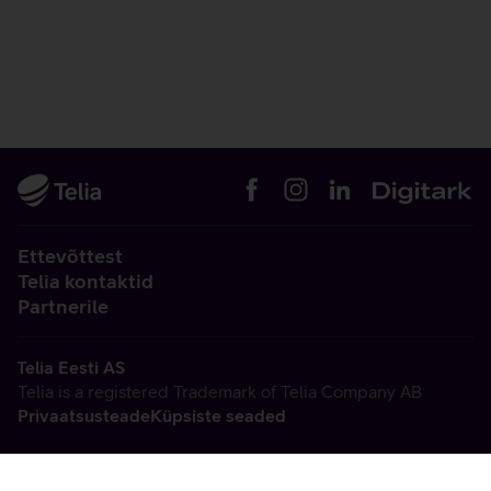
Ettevõttest
Telia kontaktid
Partnerile
Telia Eesti AS
Telia is a registered Trademark of Telia Company AB
Privaatsusteade
Küpsiste seaded