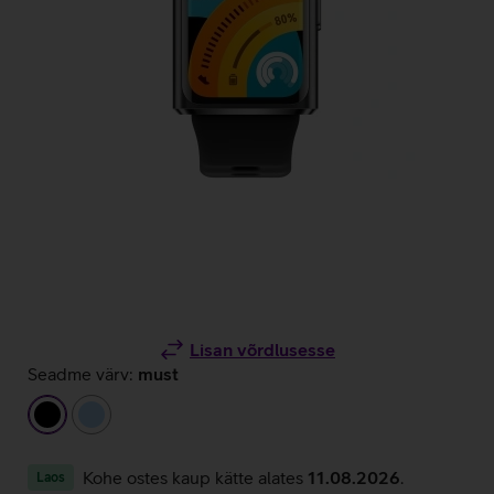
Lisan võrdlusesse
Seadme värv:
must
must
helesinine
Kohe ostes kaup kätte alates
11.08.2026
.
Laos