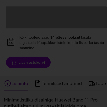
Andmete
laadimine
Andmete
Kõiki tooteid saad
14 päeva jooksul
tasuta
laadimine
tagastada. Kuupakkumistele kehtib lisaks ka tasuta
saatmine.
Lisan ostukorvi
Lisainfo
Tehnilised andmed
Toot
Lisainfo
Minimalistliku disainiga Huawei Band 11 Pro
nutikell aitab sul mugavalt jälgida oma