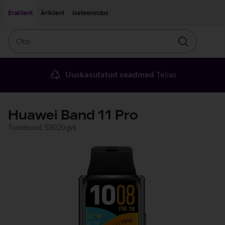
Liigu edasi põhisisu juurde
Ligipääsetavus
Eraklient
Äriklient
Iseteenindus
Otsi
Otsin
Uuskasutatud seadmed
Telias
Huawei Band 11 Pro
Tootekood: 55020gvk