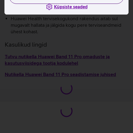
sisu, et taastada tasakaal.
Küpsiste seaded
Menstruaaltsükli jälgimine.
Huawei Health tervisekogukond rakendus aitab sul
mugavalt hallata ja jälgida kogu pere terviseandmeid
ühest kohast.
Kasulikud lingid
Tutvu nutikella Huawei Band 11 Pro omaduste ja
kasutusviisidega tootja kodulehel
Nutikella Huawei Band 11 Pro seadistamise juhised