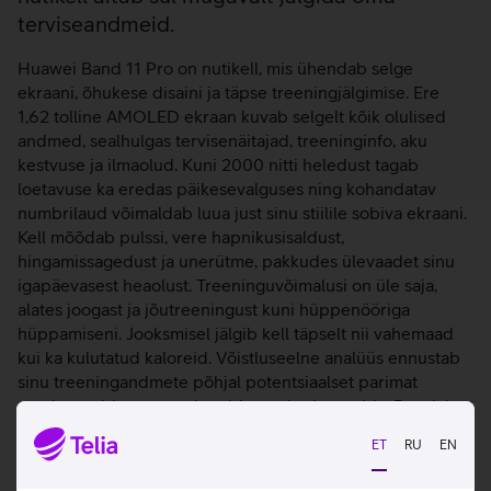
terviseandmeid.
Huawei Band 11 Pro on nutikell, mis ühendab selge
ekraani, õhukese disaini ja täpse treeningjälgimise. Ere
1,62 tolline AMOLED ekraan kuvab selgelt kõik olulised
andmed, sealhulgas tervisenäitajad, treeninginfo, aku
kestvuse ja ilmaolud. Kuni 2000 nitti heledust tagab
loetavuse ka eredas päikesevalguses ning kohandatav
numbrilaud võimaldab luua just sinu stiilile sobiva ekraani.
Kell mõõdab pulssi, vere hapnikusisaldust,
hingamissagedust ja unerütme, pakkudes ülevaadet sinu
igapäevasest heaolust. Treeninguvõimalusi on üle saja,
alates joogast ja jõutreeningust kuni hüppenööriga
hüppamiseni. Jooksmisel jälgib kell täpselt nii vahemaad
kui ka kulutatud kaloreid. Võistluseelne analüüs ennustab
sinu treeningandmete põhjal potentsiaalset parimat
sooritust, aidates treeninguid targalt planeerida. Reaalajas
jooksuvormi statistika annab ülevaate rühi ja liikumise
ET
RU
EN
kohta, et saaksid vajadusel tehnikat korrigeerida ja
vigastusi vältida. Rattasõidurežiimis tuvastab kell