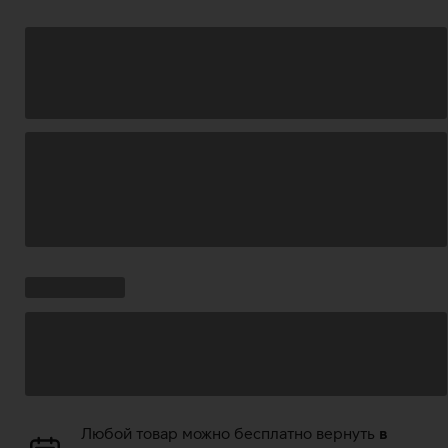
Загрузка
данных
Ставки
Загрузка
кампании:
данных
Загрузка
Любой товар можно бесплатно вернуть
в