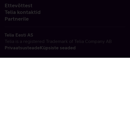
Ettevõttest
Telia kontaktid
Partnerile
Telia Eesti AS
Telia is a registered Trademark of Telia Company AB
Privaatsusteade
Küpsiste seaded