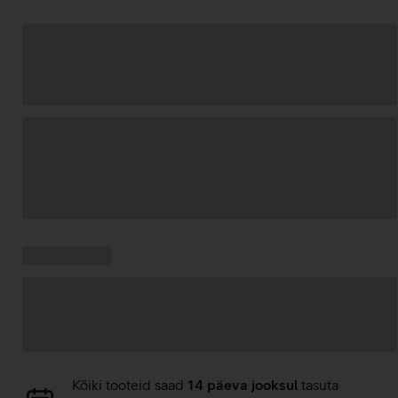
Andmete
laadimine
Kampaania
Andmete
pakkumised:
laadimine
Andmete
Kõiki tooteid saad
14 päeva jooksul
tasuta