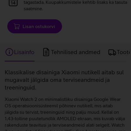
laadimine
tagastada. Kuupakkumistele kehtib lisaks ka tasuta
saatmine.
Lisan ostukorvi
Lisainfo
Tehnilised andmed
Toot
Lisainfo
Klassikalise disainiga Xiaomi nutikell aitab sul
mugavalt jälgida oma terviseandmeid ja
treeninguid.
Xiaomi Watch 2 on minimalistliku disainiga Google Wear
OS operatsioonisüsteemil põhinev nutikell, mis aitab
jälgida su tervist, treeninguid ning palju muud. Kellal on
1,43-tolline puutetundlik AMOLED ekraan, mis kuvab välja
rakenduste teavitusi ja terviseandmeid alati selgelt. Watch