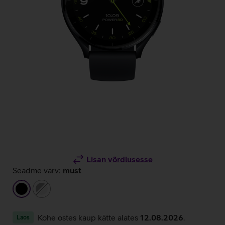
Lisan võrdlusesse
Seadme värv:
must
must
hall/valge
Kohe ostes kaup kätte alates
12.08.2026
.
Laos