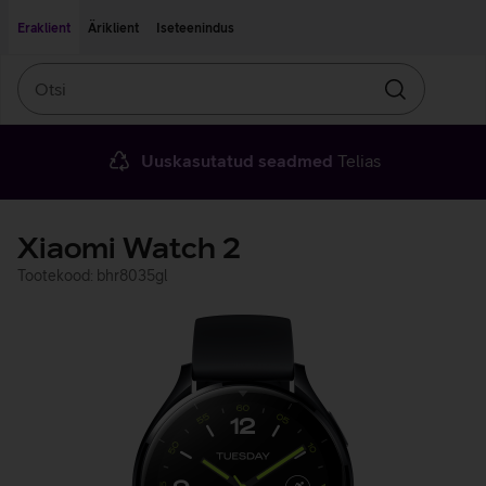
Liigu edasi põhisisu juurde
Ligipääsetavus
Eraklient
Äriklient
Iseteenindus
Otsi
Otsin
Uuskasutatud seadmed
Telias
Xiaomi Watch 2
Tootekood: bhr8035gl