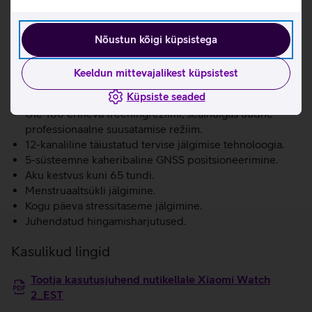
kordades lihtsamaks. Lisaks saad alla laadida üle 200
erineva rakenduse Google Play Store kaudu.
Nõustun kõigi küpsistega
Snapdragon W5+ Gen 1 kiire ja energiasäästlik
protsessor.
Keeldun mittevajalikest küpsistest
Google Wear OS operatsioonisüsteem sadade
Küpsiste seaded
rakenduste.
Üle 160 erineva treeningrežiimi, sealhulgas uudne
professionaalne suusatamise režiim.
12-kanaliline täiustatud tervise jälgimise tehnoloogia.
5-süsteemne kaheribaline GNSS positsioneerimine.
Aku kestvus kuni 65 tundi.
Menstruaaltsükli jälgimine.
Kogu päeva stressitaseme jälgimine.
Juhendatud hingamisharjutused.
Kasulikud lingid
Tootja kasutusjuhend nutikellale Xiaomi Watch
2_EST