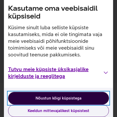
igapäevaseks kandmiseks. Pehme nahk ja hoolikalt
Kasutame oma veebisaidil
teostatud õmblused tagavad meeldiva kandmiskogemuse,
samal ajal kui terasest pannal lisab disainile modernset
küpsiseid
elegantsi. Aja jooksul muutub rihm veelgi kaunimaks,
kohandudes kandja randmega ja omandades isikupärase
Küsime sinult luba selliste küpsiste
karakteri.
kasutamiseks, mida ei ole tingimata vaja
meie veebisaidi põhifunktsioonide
Sobib Apple Watch mudelitele suuruses 38/40/41 mm,
toimimiseks või meie veebisaidil sinu
sealhulgas SE mudelitele. Lisaks sobib antud kellarihm
Apple Watch Series 11 42 mm suurusele kellale.
soovitud teenuse pakkumiseks.
Sobib randme ümbermõõdule 16–21 cm.
Tutvu meie küpsiste üksikasjalike
kirjelduste ja reeglitega
Nõustun kõigi küpsistega
Keeldun mittevajalikest küpsistest