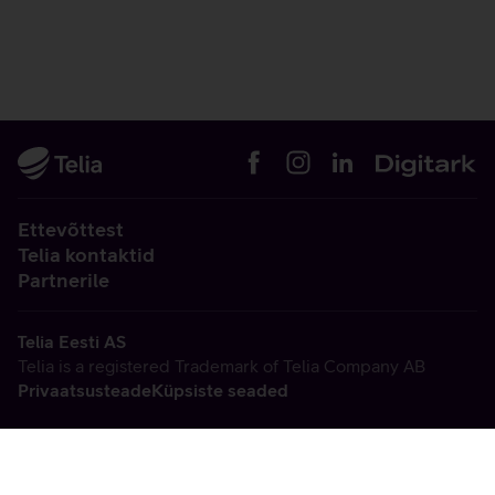
Ettevõttest
Telia kontaktid
Partnerile
Telia Eesti AS
Telia is a registered Trademark of Telia Company AB
Privaatsusteade
Küpsiste seaded