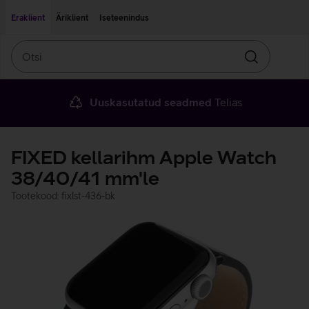
Liigu edasi põhisisu juurde
Ligipääsetavus
Eraklient
Äriklient
Iseteenindus
Otsi
Otsin
Uuskasutatud seadmed
Telias
FIXED kellarihm Apple Watch
38/40/41 mm'le
Tootekood: fixlst-436-bk