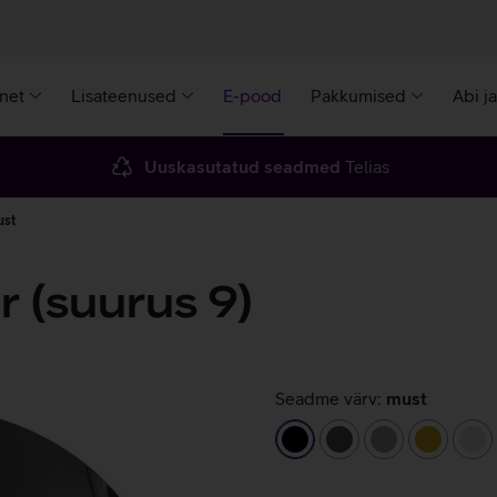
rnet
Lisateenused
E-pood
Pakkumised
Abi j
Uuskasutatud seadmed
Telias
ust
r (suurus 9)
Seadme värv:
must
must
tumehall
hall
kuldne
hõ