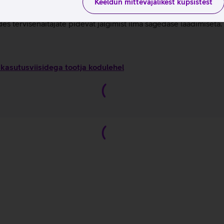
 et tõsta päevast erksust ilma une kvaliteeti mõjutamata.
Keeldun mittevajalikest küpsistest
ik terviseandmed on kasutatavad ilma igasuguse kuutasuta.
s tervisenäitajate pidevat jälgimist ilma sagedase laadimiseta.
kasutusviisidega tootja kodulehel