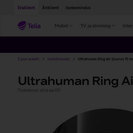
Liigu edasi põhisisu juurde
Ligipääsetavus
Eraklient
Äriklient
Iseteenindus
Mobiil
TV ja striiming
Inte
E-poe avaleht
Nutisõrmused
Ultrahuman Ring Air (suurus 9) m
Ultrahuman Ring Ai
Tootekood: uhra-aa-09