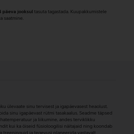
4 päeva jooksul
tasuta tagastada. Kuupakkumistele
ta saatmine.
u ülevaate sinu tervisest ja igapäevasest heaolust.
 hoida sinu igapäevast rütmi tasakaalus. Seadme täpsed
hatemperatuur ja liikumine, andes terviklikku
ndit kui ka öiseid füsioloogilisi näitajaid ning koondab
 treeninguid ja tegevusi planeerida vastavalt