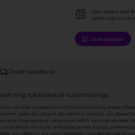
Andmete
Kõiki tooteid saad
1
laadimine
kehtib lisaks ka tasu
Lisan ostukorvi
Toote saadavus
gavalt ning märkamatult nutisõrmusega.
us, mis aitab sul paremini mõista oma keha ning annab põhjalik
aastumist, pakkudes selgeid ülevaateid ja soovitusi, mis aitavad
, südame löögisageduse varieeruvus (HRV), vere hapnikutase, ke
b une kvaliteeti tervikuna, arvestades nii une kestust, puhkeseisu
sta, kui valmis on sinu keha järgmiseks päevaks, et saaksid oma