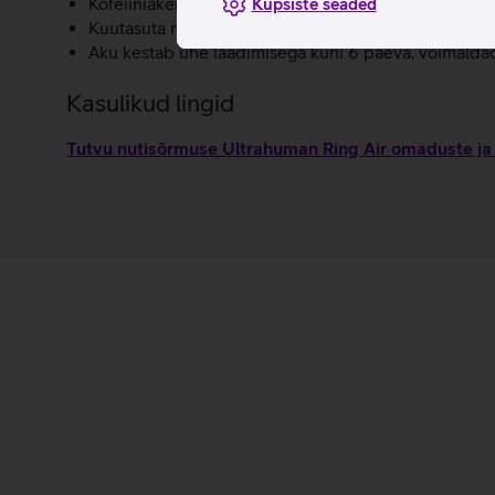
Kofeiiniaken annab soovitusi, millal tarbida kofeiini,
Küpsiste seaded
Kuutasuta rakendus: Ultrahumani detailne äpp ja kõ
Aku kestab ühe laadimisega kuni 6 päeva, võimaldade
Kasulikud lingid
Tutvu nutisõrmuse Ultrahuman Ring Air omaduste ja 