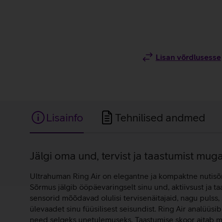
Lisan võrdlusesse
Lisainfo
Tehnilised andmed
Lisainfo
Jälgi oma und, tervist ja taastumist mu
Ultrahuman Ring Air on elegantne ja kompaktne nutisõrm
Sõrmus jälgib ööpäevaringselt sinu und, aktiivsust ja t
sensorid mõõdavad olulisi tervisenäitajaid, nagu pulss
ülevaadet sinu füüsilisest seisundist. Ring Air analüüsi
need selgeks unetulemuseks. Taastumise skoor aitab mõi