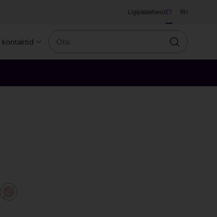
Ligipääsetavus
ET
RU
Otsi
a kontaktid
Otsin
bedane
roosakuldne