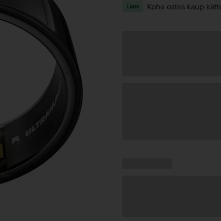
Kohe ostes kaup kätt
Laos
Andmete
laadimine
Kampaania
Andmete
pakkumised:
laadimine