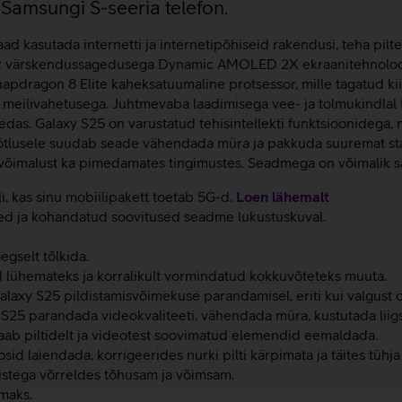
 Samsungi S-seeria telefon.
d kasutada internetti ja internetipõhiseid rakendusi, teha pilte
 Hz värskendussagedusega Dynamic AMOLED 2X ekraanitehnoloogi
apdragon 8 Elite kaheksatuumaline protsessor, mille tagatud kii
ne meilivahetusega. Juhtmevaba laadimisega vee- ja tolmukindlal
medas. Galaxy S25 on varustatud tehisintellekti funktsioonidega
töötlusele suudab seade vähendada müra ja pakkuda suuremat stab
svõimalust ka pimedamates tingimustes. Seadmega on võimalik sal
li, kas sinu mobiilipakett toetab 5G-d.
Loen lähemalt
ed ja kohandatud soovitused seadme lukustuskuval.
gselt tõlkida.
 lühemateks ja korralikult vormindatud kokkuvõteteks muuta.
Galaxy S25 pildistamisvõimekuse parandamisel, eriti kui valgust 
y S25 parandada videokvaliteeti, vähendada müra, kustutada liigs
l saab piltidelt ja videotest soovimatud elemendid eemaldada.
osid laiendada, korrigeerides nurki pilti kärpimata ja täites tühj
istega võrreldes tõhusam ja võimsam.
maks.