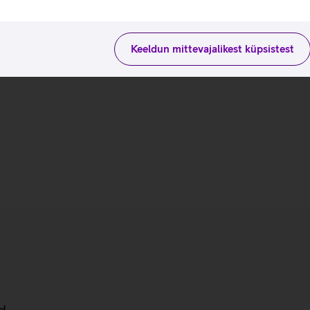
Keeldun mittevajalikest küpsistest
d
ad ehk S25 seeria telefonid.
mudelit ning seega nägid
S25+ ning võimsaim Galaxy
utvustas tehisintellekti, siis