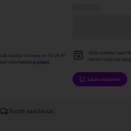
laadimine
Kampaania
Andmete
pakkumised:
laadimine
Andmete
Kõiki tooteid saad
1
uslik laadija võimsus on 10-25 W
laadimine
kehtib lisaks ka tasu
aad osta laadija
e‑poest
.
Lisan ostukorvi
Toote saadavus