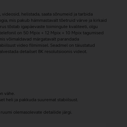
, videosid, helistada, saata sõnumeid ja tarbida
a, mis pakub hämmastavalt tõetruid värve ja kirkaid
rus tõstab igapäevaste toimingute kvaliteeti, olgu
 telefonil on 50 Mpix + 12 Mpix + 10 Mpix tagumised
, mis võimaldavad märgatavalt parandada
iilsust video filmimisel. Seadmel on täiustatud
vestada detailset 8K resolutsioonis videot.
on vähe.
et heli ja pakkuda suuremat stabiilsust.
a ruumi olemasolevate detailide järgi.