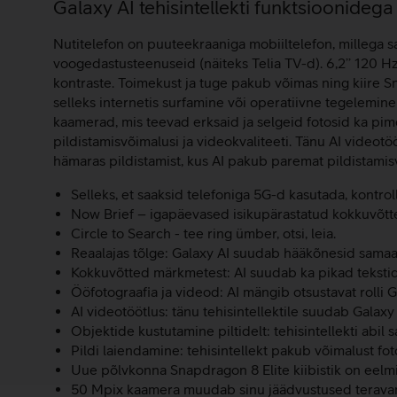
Lisainfo
Galaxy AI tehisintellekti funktsioonidega
Nutitelefon on puuteekraaniga mobiiltelefon, millega saa
voogedastusteenuseid (näiteks Telia TV-d). 6,2’’ 120
kontraste. Toimekust ja tuge pakub võimas ning kiire Sn
selleks internetis surfamine või operatiivne tegelemi
kaamerad, mis teevad erksaid ja selgeid fotosid ka pi
pildistamisvõimalusi ja videokvaliteeti. Tänu AI video
hämaras pildistamist, kus AI pakub paremat pildistami
Selleks, et saaksid telefoniga 5G-d kasutada, kontrol
Now Brief – igapäevased isikupärastatud kokkuvõtt
Circle to Search - tee ring ümber, otsi, leia.
Reaalajas tõlge: Galaxy AI suudab hääkõnesid samaae
Kokkuvõtted märkmetest: AI suudab ka pikad tekstid
Ööfotograafia ja videod: AI mängib otsustavat rolli 
AI videotöötlus: tänu tehisintellektile suudab Galax
Objektide kustutamine piltidelt: tehisintellekti abi
Pildi laiendamine: tehisintellekt pakub võimalust fot
Uue põlvkonna Snapdragon 8 Elite kiibistik on eelm
50 Mpix kaamera muudab sinu jäädvustused terava