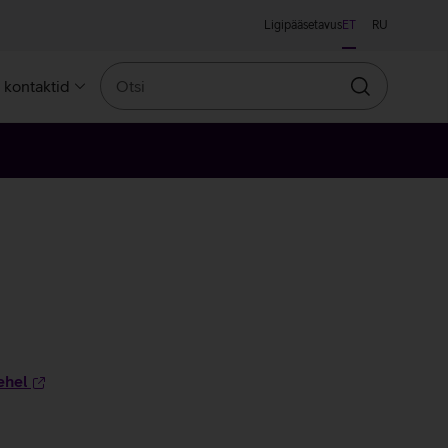
Ligipääsetavus
ET
RU
Otsi
a kontaktid
Otsin
ehel