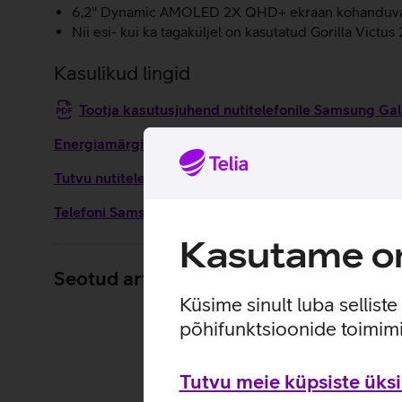
6,2'' Dynamic AMOLED 2X QHD+ ekraan kohanduva 
Nii esi- kui ka tagaküljel on kasutatud Gorilla Victus 2
Kasulikud lingid
Tootja kasutusjuhend nutitelefonile Samsung G
Energiamärgis
Tutvu nutitelefoni Samsung Galaxy S25 omaduste ja 
Telefoni Samsung Galaxy S25 seadistamise juhised
Kasutame om
Seotud artiklid ja videod
Küsime sinult luba sellist
põhifunktsioonide toimimi
Tutvu meie küpsiste üksik