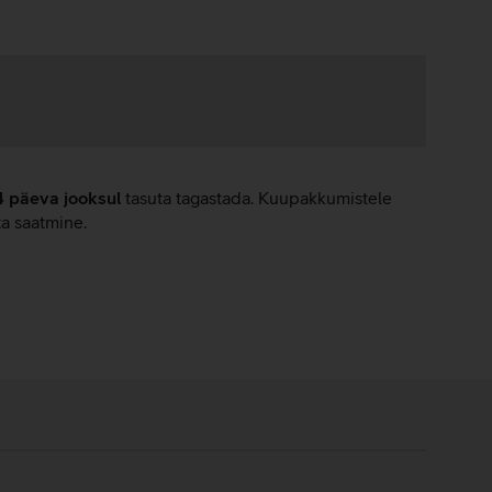
4 päeva jooksul
tasuta tagastada. Kuupakkumistele
ta saatmine.