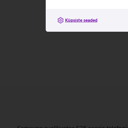
Küpsiste seaded
Samsung avalikustas S25 seeria telefoni
Eile avalikustas Samsung oma käesoleva aasta lipulaev
Nagu viimasel ajal kombeks, tutvustati kolme erinevat 
ilmavalgust Galaxy S25, selle suurem versioon Galaxy 
S25 Ultra. Täiustatud AI Kui eelmise aasta S24 nii-öelda t
uus S25 seeria viib selle uuele tasemele ning pakub…