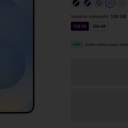
must
tumesinine
hall
helesini
he
Seadme mälumaht:
128 GB
128 GB
256 GB
Kohe ostes kaup kätt
Laos
Andmete