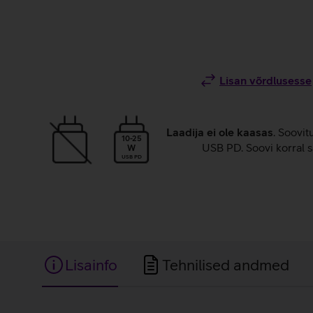
Lisan võrdlusesse
Laadija ei ole kaasas
. Soovit
10-25
USB PD. Soovi korral s
W
USB PD
Lisainfo
Tehnilised andmed