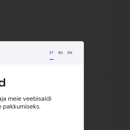
ET
RU
EN
d
aja meie veebisaidi
se pakkumiseks.