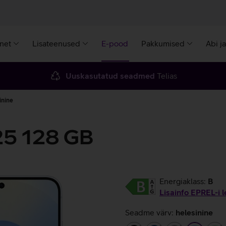
rnet
Lisateenused
E-pood
Pakkumised
Abi j
Uuskasutatud seadmed
Telias
inine
25 128 GB
Energiaklass:
B
Lisainfo EPREL-i l
Seadme värv:
helesinine