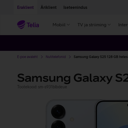
Liigu edasi põhisisu juurde
Ligipääsetavus
Eraklient
Äriklient
Iseteenindus
Mobiil
TV ja striiming
Inte
E-poe avaleht
Nutitelefonid
Samsung Galaxy S25 128 GB heles
Samsung Galaxy S
Tootekood: sm-s931blbdeue