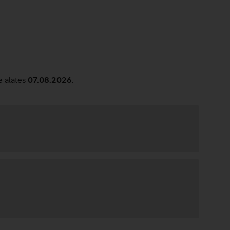
ne
leroheline
e alates
07.08.2026
.