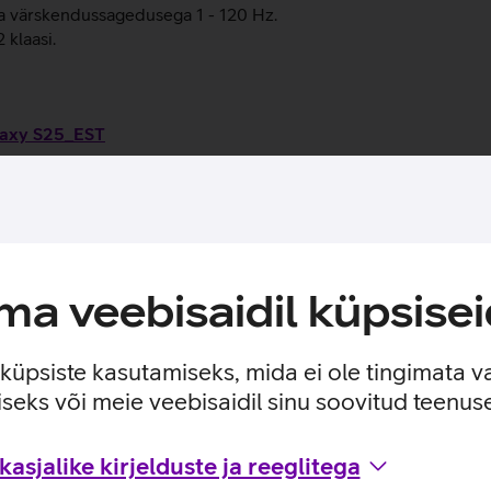
värskendussagedusega 1 - 120 Hz.
 klaasi.
alaxy S25_EST
kasutusviisidega tootja kodulehel
a veebisaidil küpsisei
e küpsiste kasutamiseks, mida ei ole tingimata v
seks või meie veebisaidil sinu soovitud teenu
asjalike kirjelduste ja reeglitega