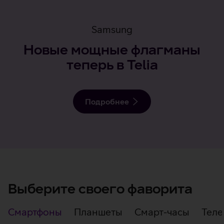
Samsung
Новые мощные флагманы
теперь в Telia
Подробнее
Выберите своего фаворита
Samsungi
Смартфоны
Планшеты
Смарт-часы
Тел
seadmed