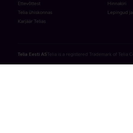
Ettevõttest
Hinnakiri
Telia ühiskonnas
Lepingud ja
Karjäär Telias
Telia Eesti AS
Telia is a registered Trademark of Telia
Vabandame, t