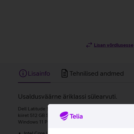
Lisan võrdlusesse
Lisainfo
Tehnilised andmed
Lisainfo
Usaldusväärne äriklassi sülearvuti.
Dell Latitude 5450 sülearvuti hoolitseb selle eest, et 
kiiret 512 GB SSD ketast andmete salvestamiseks. Mugav
Windows 11 Pro operatsioonisüsteemil, mis on ärikasu
Intel Core Ultra 5-135U protsessor.