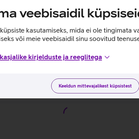
a veebisaidil küpsisei
e küpsiste kasutamiseks, mida ei ole tingimata v
seks või meie veebisaidil sinu soovitud teenu
asjalike kirjelduste ja reeglitega
utusviisidega tootja kodulehel
50_EST
Keeldun mittevajalikest küpsistest