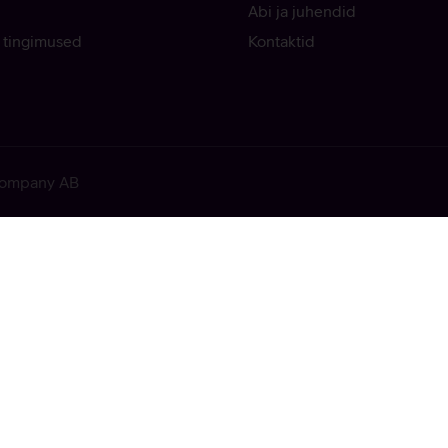
Abi ja juhendid
 tingimused
Kontaktid
 Company AB
ekkis