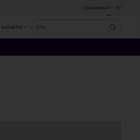
Ligipääsetavus
ET
RU
Otsi
a kontaktid
Otsin