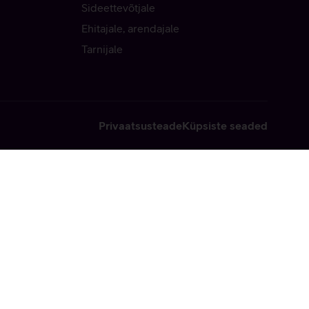
Sideettevõtjale
Ehitajale, arendajale
Tarnijale
Privaatsusteade
Küpsiste seaded