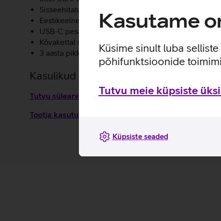
Sisseehitatud ID-kaardi lugeja.
Kasutame om
Eestikeelne valgustusega klaviatuur.
USB-C pesad mugavaks ja kiireks dokkimiseks.
Kõvakettal olevate andmete krüpteerimise võimalus.
Küsime sinult luba sellist
3 aasta pikkune garantii.
põhifunktsioonide toimimi
Kasulikud lingid
Tutvu meie küpsiste üksik
Tutvu sülearvuti Dell Latitude 5450 omaduste ja kas
Tootja kasutusjuhend sülearvutile Dell Latitude 54
Küpsiste seaded