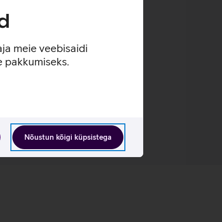
d
aja meie veebisaidi
se pakkumiseks.
Nõustun kõigi küpsistega