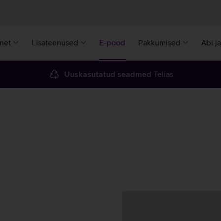
rnet
Lisateenused
E-pood
Pakkumised
Abi j
Uuskasutatud seadmed
Telias