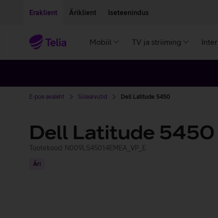
Liigu edasi põhisisu juurde
Ligipääsetavus
Eraklient
Äriklient
Iseteenindus
Mobiil
TV ja striiming
Inte
E-poe avaleht
Sülearvutid
Dell Latitude 5450
Dell Latitude 5450
Tootekood: N009L545014EMEA_VP_E
Äri