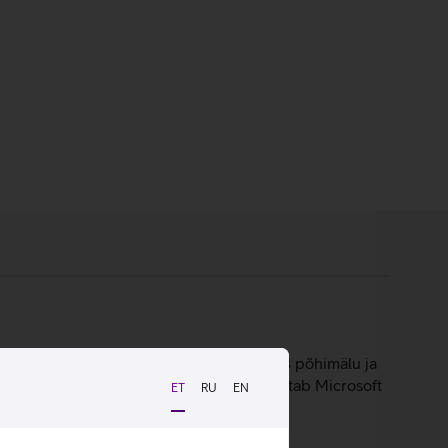
Intel Core Ultra 5-135U protsessorit, 16 GB põhimälu ja
ga eestikeelne klaviatuur. Sülearvuti töötab Microsoft
ET
RU
EN