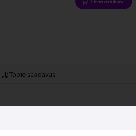
Lisan ostukorvi
Toote saadavus
kõik sulle olulised tööd saavad tehtud. Seade omab 14'' ekraani, 
ust lisavad sisseehitatud ID-kaardi lugeja ning taustavalgustuse
tuseks mugavaim.