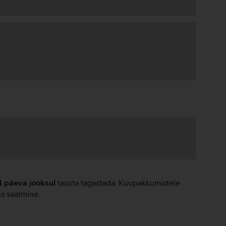
4 päeva jooksul
tasuta tagastada. Kuupakkumistele
ta saatmine.