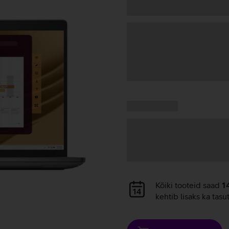
Andmete
laadimine
Kampaania
Andmete
pakkumised:
laadimine
Andmete
Kõiki tooteid saad
1
laadimine
kehtib lisaks ka tasu