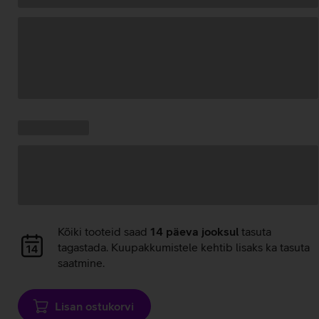
Andmete
laadimine
Kampaania
Andmete
pakkumised:
laadimine
Andmete
Kõiki tooteid saad
14 päeva jooksul
tasuta
laadimine
tagastada. Kuupakkumistele kehtib lisaks ka tasuta
saatmine.
Lisan ostukorvi