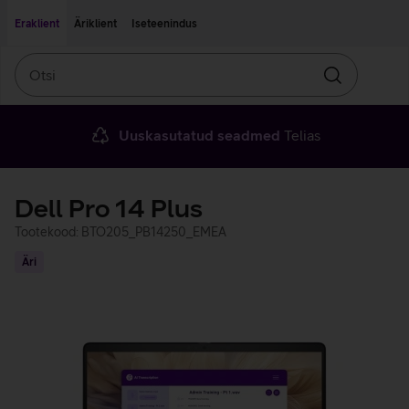
Liigu edasi põhisisu juurde
Ligipääsetavus
Eraklient
Äriklient
Iseteenindus
Otsi
Otsin
Uuskasutatud seadmed
Telias
Dell Pro 14 Plus
Tootekood: BTO205_PB14250_EMEA
Äri