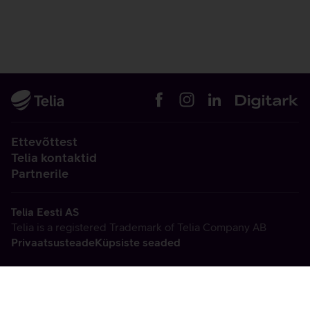
Ettevõttest
Telia kontaktid
Partnerile
Telia Eesti AS
Telia is a registered Trademark of Telia Company AB
Privaatsusteade
Küpsiste seaded