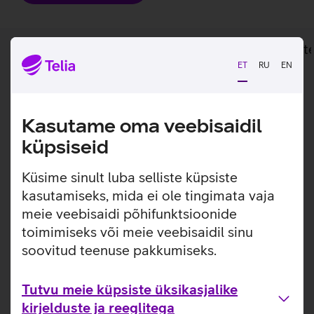
Lisainfo
Tehnilised andmed
Toot
ET
RU
EN
Lisainfo
Professionaalidele loodud äriklassi sülearvuti.
Kasutame oma veebisaidil
Dell Pro 16 Plus on Delli äriseeria esindaja, mis omab
alumiiniumist detailidega korpust ning suurt ja selget
küpsiseid
ekraani. Jõudluse tagavad Intel Core Ultra 7 265U
protsessor, 32 GB põhimälu ning sisseehitatud AI.
Küsime sinult luba selliste küpsiste
Sülearvuti töötab Microsoft Windows 11 Pro
kasutamiseks, mida ei ole tingimata vaja
operatsioonisüsteemil, mis on ärikasutuseks sobivaim.
meie veebisaidi põhifunktsioonide
Intel Core Ultra 7-265U protsessor.
toimimiseks või meie veebisaidil sinu
32 GB DDR5 SDRAM põhimälu.
soovitud teenuse pakkumiseks.
512 GB SSD ketas.
Copilot+ PC.
Tutvu meie küpsiste üksikasjalike
Eesti paigutusega taustavalgustusega klaviatuur.
kirjelduste ja reeglitega
3 aasta pikkune garantiiaeg.