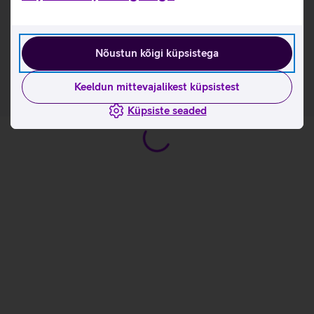
Kasulikud lingid
Tootja kasutusjuhend sülearvutile Dell Pro 16 Plus_EST
Nõustun kõigi küpsistega
Keeldun mittevajalikest küpsistest
Küpsiste seaded