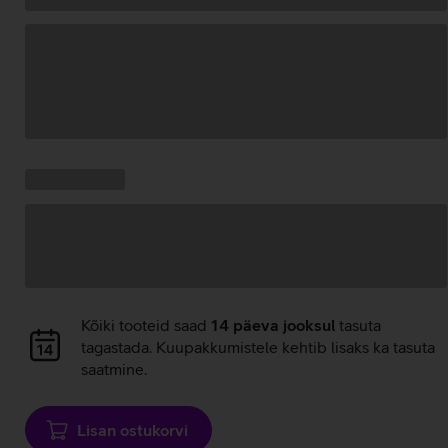
Andmete
laadimine
Kampaania
Andmete
pakkumised:
laadimine
Andmete
Kõiki tooteid saad
14 päeva jooksul
tasuta
laadimine
tagastada. Kuupakkumistele kehtib lisaks ka tasuta
saatmine.
Lisan ostukorvi