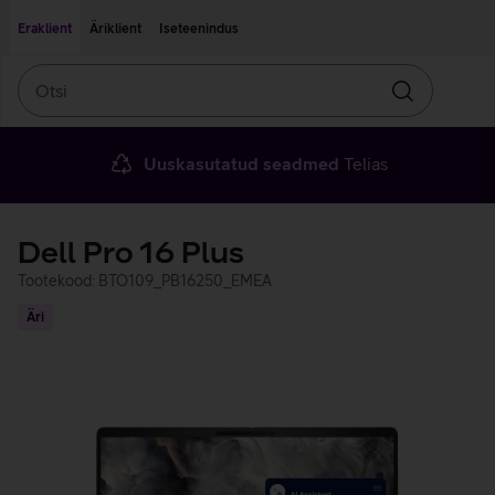
Liigu edasi põhisisu juurde
Ligipääsetavus
Eraklient
Äriklient
Iseteenindus
Otsi
Otsin
Uuskasutatud seadmed
Telias
Dell Pro 16 Plus
Tootekood: BTO109_PB16250_EMEA
Äri