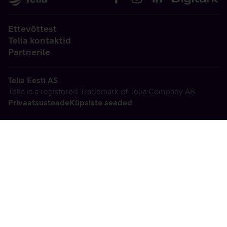
Ettevõttest
Telia kontaktid
Partnerile
Telia Eesti AS
Telia is a registered Trademark of Telia Company AB
Privaatsusteade
Küpsiste seaded