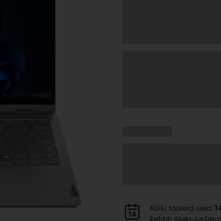
Andmete
laadimine
Kampaania
Andmete
pakkumised:
laadimine
Andmete
Kõiki tooteid saad
1
laadimine
kehtib lisaks ka tasu