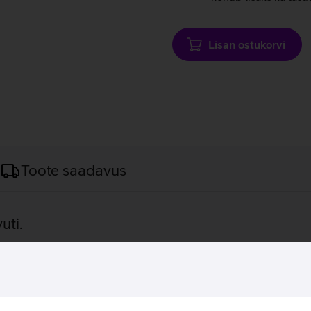
Lisan ostukorvi
Toote saadavus
uti.
kaalu disaini ja funktsionaalsuse vahel ning sobib seetõttu idea
õulisel Intel Core Ultra 5 225U protsessoril, olles kiire ja võ
maldab seadet kasutada mugavalt nii süle- kui tahvelarvutina. 