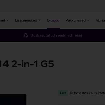
rnet
Lisateenused
E-pood
Pakkumised
Abi j
Uuskasutatud seadmed
Telias
4 2-in-1 G5
Kohe ostes kaup kätt
Laos