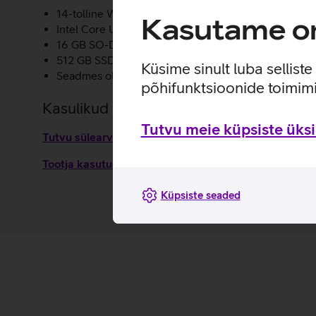
14-tolline WUXGA (1920 x 1200 pikslit) IPS 300-nit 
Kasutame om
Intel Core Ultra 5 225U protsessor.
16 GB SO-DIMM DDR5 5600 MHz põhimälu.
512 GB SSD ketas.
Küsime sinult luba sellist
Seadmes olevate andmete krüpteerimise võimalus.
põhifunktsioonide toimimi
Kasulikud lingid
Tutvu meie küpsiste üksik
Tutvu sülearvuti Lenovo ThinkBook 14 2-in-1 G5 omad
Tootja kasutusjuhend sülearvutile Lenovo ThinkBook
Küpsiste seaded