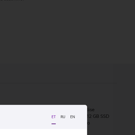
alselt nii kodu- kui ärikasutajale. 14-tollise
imekas. 16 GB põhimälu tagab kiiruse ning 512 GB SSD
ET
RU
EN
Sülearvuti töötab Microsoft Windows 11 Pro