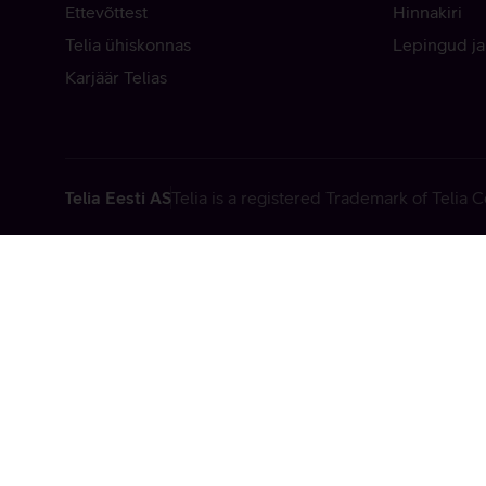
Ettevõttest
Hinnakiri
Telia ühiskonnas
Lepingud ja
Karjäär Telias
Telia Eesti AS
Telia is a registered Trademark of Telia
Vabandame, t