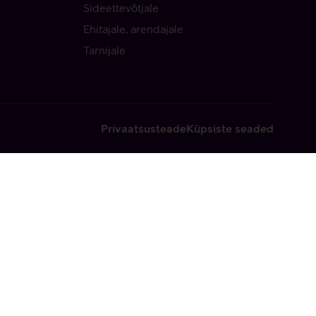
Sideettevõtjale
Ehitajale, arendajale
Tarnijale
Privaatsusteade
Küpsiste seaded