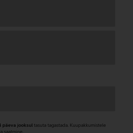
4 päeva jooksul
tasuta tagastada. Kuupakkumistele
ta saatmine.