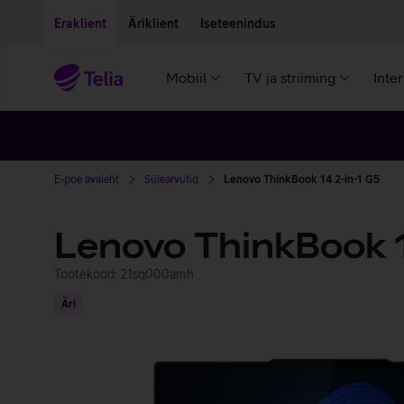
Liigu edasi põhisisu juurde
Ligipääsetavus
Eraklient
Äriklient
Iseteenindus
Mobiil
TV ja striiming
Inte
E-poe avaleht
Sülearvutid
Lenovo ThinkBook 14 2-in-1 G5
Lenovo ThinkBook 1
Tootekood: 21sq000amh
Äri