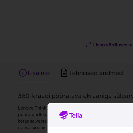
Lisan võrdlusesse
Lisainfo
Tehnilised andmed
Lisainfo
360-kraadi pööratava ekraaniga sülearv
Lenovo ThinkBook 14 2-in-1 G5 sülearvuti pakub head tasa
puutetundliku ekraaniga ThinkBook 14 2-in-1 G5 töötab j
ketas salvestab vajalikud andmed. Kaks-ühes disain või
operatsioonisüsteemil, mis on ärikasutuseks sobivaim.