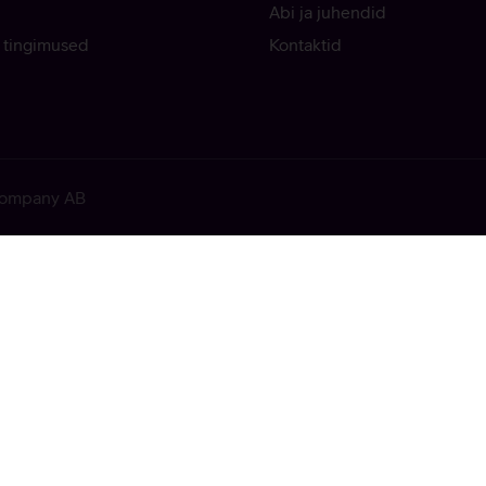
Abi ja juhendid
 tingimused
Kontaktid
 Company AB
ekkis