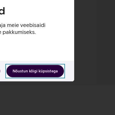
d
aja meie veebisaidi
se pakkumiseks.
Nõustun kõigi küpsistega