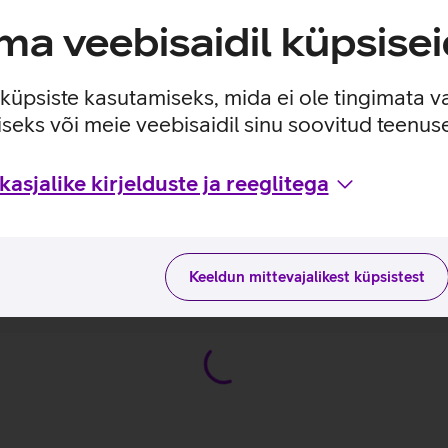
ekraan.
a veebisaidil küpsisei
e küpsiste kasutamiseks, mida ei ole tingimata v
seks või meie veebisaidil sinu soovitud teenu
asjalike kirjelduste ja reeglitega
uste ja kasutusviisidega tootja kodulehel
 14 2-in-1 G5_EST
Keeldun mittevajalikest küpsistest