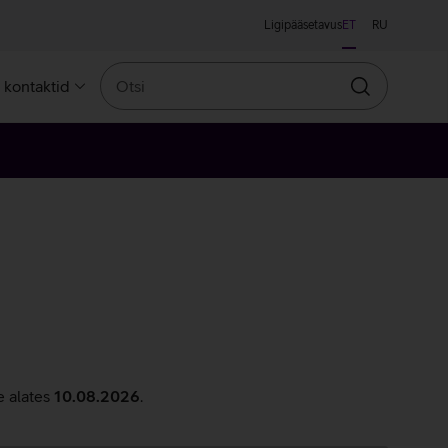
Ligipääsetavus
ET
RU
Otsi
a kontaktid
Otsin
e alates
10.08.2026
.