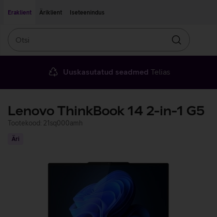
Liigu edasi põhisisu juurde
Ligipääsetavus
Eraklient
Äriklient
Iseteenindus
Otsi
Otsin
Uuskasutatud seadmed
Telias
Lenovo ThinkBook 14 2-in-1 G5
Tootekood: 21sq000amh
Äri