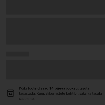
Andmete
laadimine
Kampaania
Andmete
pakkumised:
laadimine
Andmete
Kõiki tooteid saad
14 päeva jooksul
tasuta
laadimine
tagastada. Kuupakkumistele kehtib lisaks ka tasuta
saatmine.