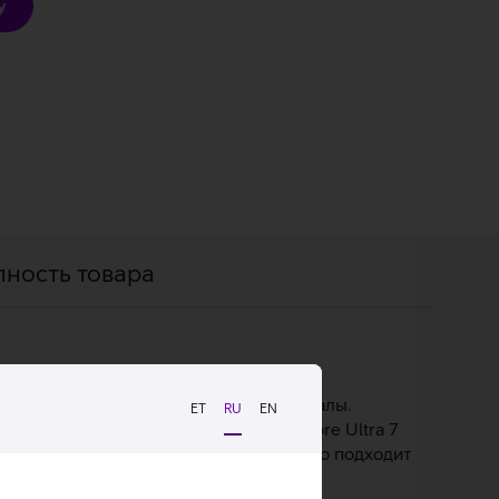
у
пность товара
вые технологии и качественные материалы.
ET
RU
EN
оснащен мощным процессором Intel Core Ultra 7
osoft Windows 11 Pro, которая идеально подходит