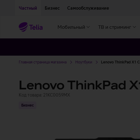
Двигаться дальше к основному контенту
Доступность
Частный
Бизнес
Самообслуживание
Мобильный
ТВ и стриминг
Главная страница магазина
Ноутбуки
Lenovo ThinkPad X1 C
Lenovo ThinkPad X
Код товара: 21KC0059MX
Бизнес