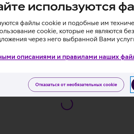
айте используются фа
уются файлы cookie и подобные им технич
0 нит.
ользование cookie, которые не являются 
дложения через него выбранной Вами услуг
ния.
ными описаниями и правилами наших файл
ThinkPad X1 Carbon на сайте производителя
Отказаться от необязательных cookie