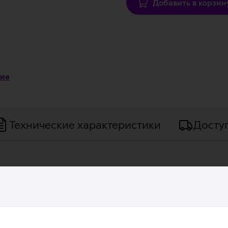
Добавить в корзин
ние
Технические характеристики
Досту
вляет собой флагман серии ThinkPad, сочетая в себе передо
ер прочный, долговечный, но легкий и тонкий. Компьютер 
 на 512 ГБ. Ноутбук работает на операционной системе Micr