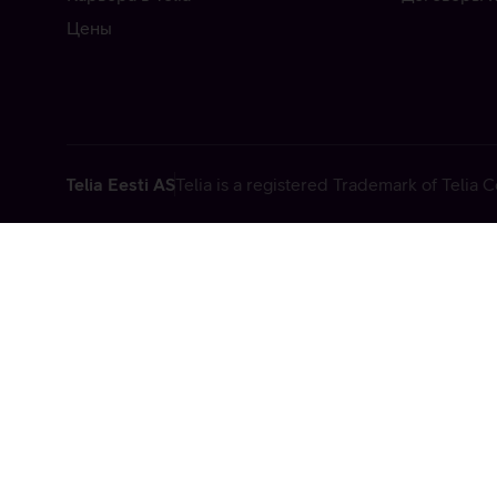
Цены
Telia Eesti AS
Telia is a registered Trademark of Telia
Vabandame, t