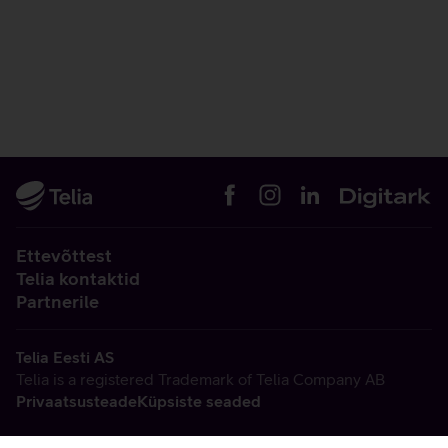
Ettevõttest
Telia kontaktid
Partnerile
Telia Eesti AS
Telia is a registered Trademark of Telia Company AB
Privaatsusteade
Küpsiste seaded