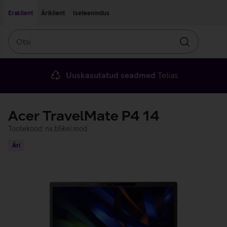
Liigu edasi põhisisu juurde
Ligipääsetavus
Eraklient
Äriklient
Iseteenindus
Otsi
Otsin
Uuskasutatud seadmed
Telias
Acer TravelMate P4 14
Tootekood: nx.b5kel.mod
Äri