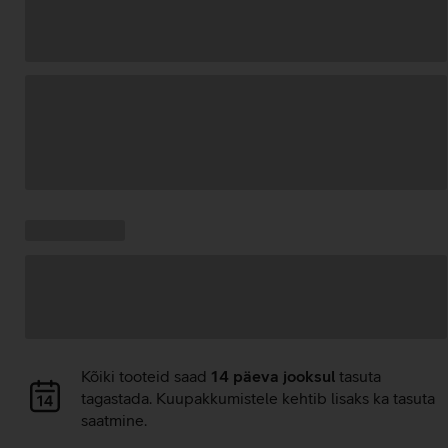
Andmete
laadimine
Kampaania
Andmete
pakkumised:
laadimine
Andmete
Kõiki tooteid saad
14 päeva jooksul
tasuta
laadimine
tagastada. Kuupakkumistele kehtib lisaks ka tasuta
saatmine.