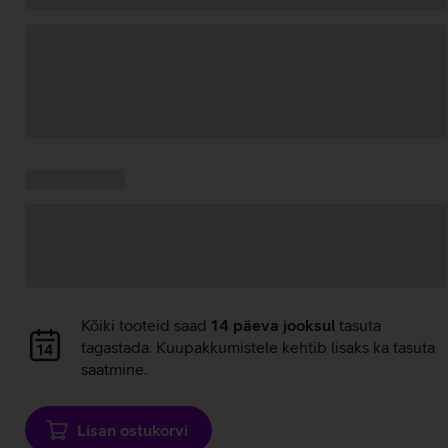
Andmete
laadimine
Kampaania
Andmete
pakkumised:
laadimine
Andmete
Kõiki tooteid saad
14 päeva jooksul
tasuta
laadimine
tagastada. Kuupakkumistele kehtib lisaks ka tasuta
saatmine.
Lisan ostukorvi