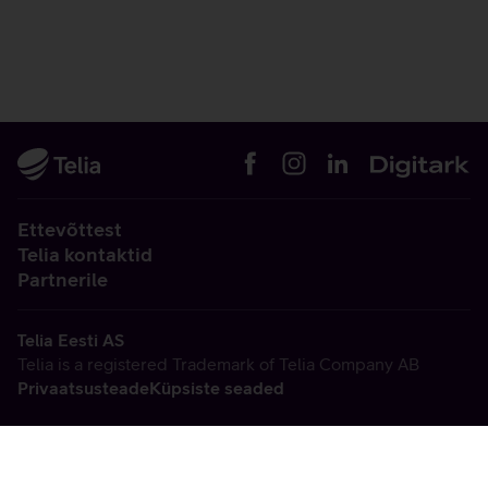
Ettevõttest
Telia kontaktid
Partnerile
Telia Eesti AS
Telia is a registered Trademark of Telia Company AB
Privaatsusteade
Küpsiste seaded