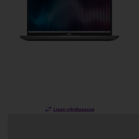
Lisan võrdlusesse