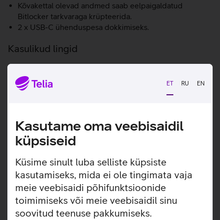
Kõvakettal olevad andmed saab eelpaigaldatud
Bitlocker tarkvaraga krüpteerida.
2 x USB-C ühenduspesa dokkimiseks.
Kasulikud lingid
Tutvu sülearvuti Dell Latitude 5440 omaduste ja
kasutusviisidega tootja kodulehel
ET
RU
EN
Tootja kasutusjuhend sülearvutile Dell Latitude
5440_EST
Kasutame oma veebisaidil
Seotud artiklid ja videod
küpsiseid
Küsime sinult luba selliste küpsiste
kasutamiseks, mida ei ole tingimata vaja
meie veebisaidi põhifunktsioonide
toimimiseks või meie veebisaidil sinu
soovitud teenuse pakkumiseks.