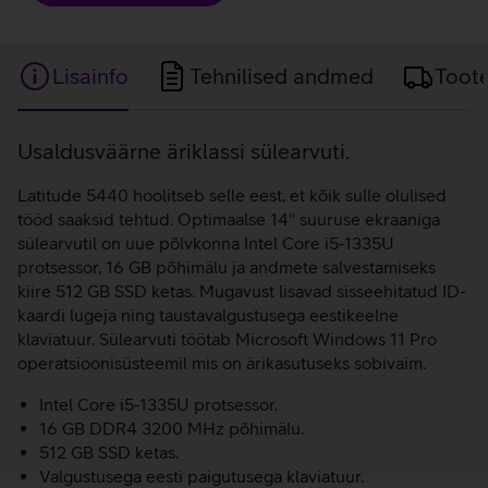
Lisainfo
Tehnilised andmed
Toot
Lisainfo
Usaldusväärne äriklassi sülearvuti.
Latitude 5440 hoolitseb selle eest, et kõik sulle olulised
tööd saaksid tehtud. Optimaalse 14'' suuruse ekraaniga
sülearvutil on uue põlvkonna Intel Core i5-1335U
protsessor, 16 GB põhimälu ja andmete salvestamiseks
kiire 512 GB SSD ketas. Mugavust lisavad sisseehitatud ID-
kaardi lugeja ning taustavalgustusega eestikeelne
klaviatuur. Sülearvuti töötab Microsoft Windows 11 Pro
operatsioonisüsteemil mis on ärikasutuseks sobivaim.
Intel Core i5-1335U protsessor.
16 GB DDR4 3200 MHz põhimälu.
512 GB SSD ketas.
Valgustusega eesti paigutusega klaviatuur.