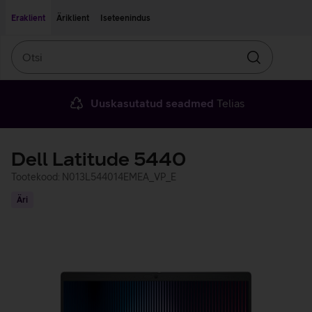
Liigu edasi põhisisu juurde
Ligipääsetavus
Eraklient
Äriklient
Iseteenindus
Otsi
Otsin
Uuskasutatud seadmed
Telias
Dell Latitude 5440
Tootekood: N013L544014EMEA_VP_E
Äri