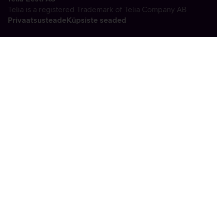
Telia is a registered Trademark of Telia Company AB
Privaatsusteade
Küpsiste seaded
Vabandame, tekkis
tehniline viga
tx:undefined:ut:null