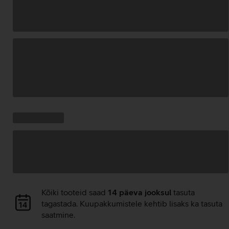
Andmete
laadimine
Kampaania
Andmete
pakkumised:
laadimine
Andmete
Kõiki tooteid saad
14 päeva jooksul
tasuta
laadimine
tagastada. Kuupakkumistele kehtib lisaks ka tasuta
saatmine.