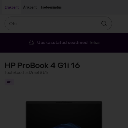
Liigu edasi põhisisu juurde
Ligipääsetavus
Eraklient
Äriklient
Iseteenindus
Otsi
Otsin
Uuskasutatud seadmed
Telias
HP ProBook 4 G1i 16
Tootekood: ad2r5et#b1r
Äri