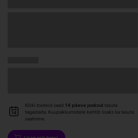
Andmete
laadimine
Kampaania
Andmete
pakkumised:
laadimine
Andmete
Kõiki tooteid saad
14 päeva jooksul
tasuta
laadimine
tagastada. Kuupakkumistele kehtib lisaks ka tasuta
saatmine.
Lisan ostukorvi