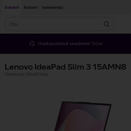
Liigu edasi põhisisu juurde
Ligipääsetavus
Eraklient
Äriklient
Iseteenindus
Otsi
Otsin
Uuskasutatud seadmed
Telias
Lenovo IdeaPad Slim 3 15AMN8
Tootekood: 82xq013adu