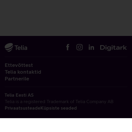
Ettevõttest
Telia kontaktid
Partnerile
Telia Eesti AS
Telia is a registered Trademark of Telia Company AB
Privaatsusteade
Küpsiste seaded