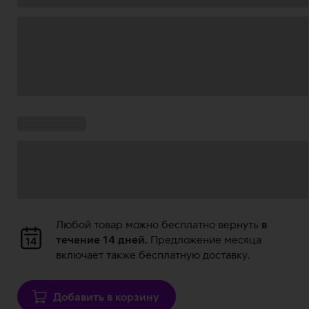
Загрузка
данных
Ставки
Загрузка
кампании:
данных
Загрузка
Любой товар можно бесплатно вернуть
в
данных
течение 14 дней.
Предложение месяца
включает также бесплатную доставку.
Добавить в корзину