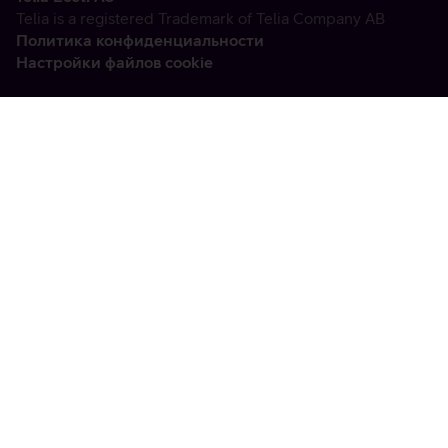
Telia is a registered Trademark of Telia Company AB
Политика конфиденциальности
Настройки файлов cookie
Vabandame, tekkis
tehniline viga
tx:undefined:ut:null