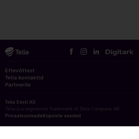
Ettevõttest
Telia kontaktid
Partnerile
Telia Eesti AS
Telia is a registered Trademark of Telia Company AB
Privaatsusteade
Küpsiste seaded