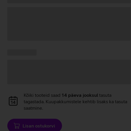
Andmete
laadimine
Kampaania
Andmete
pakkumised:
laadimine
Andmete
Kõiki tooteid saad
14 päeva jooksul
tasuta
laadimine
tagastada. Kuupakkumistele kehtib lisaks ka tasuta
saatmine.
Lisan ostukorvi