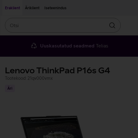
Liigu edasi põhisisu juurde
Ligipääsetavus
Eraklient
Äriklient
Iseteenindus
Otsi
Otsin
Uuskasutatud seadmed
Telias
Lenovo ThinkPad P16s G4
Tootekood: 21qv000vmx
Äri