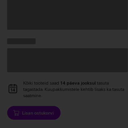
Andmete
laadimine
Kampaania
Andmete
pakkumised:
laadimine
Andmete
Kõiki tooteid saad
14 päeva jooksul
tasuta
laadimine
tagastada. Kuupakkumistele kehtib lisaks ka tasuta
saatmine.
Lisan ostukorvi