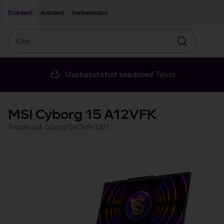
Liigu edasi põhisisu juurde
Ligipääsetavus
Eraklient
Äriklient
Iseteenindus
Otsi
Otsin
Uuskasutatud seadmed
Telias
MSI Cyborg 15 A12VFK
Tootekood: cyborg15a13vfk-1201