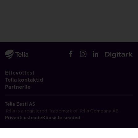
Ettevõttest
Telia kontaktid
Partnerile
Telia Eesti AS
Telia is a registered Trademark of Telia Company AB
Privaatsusteade
Küpsiste seaded