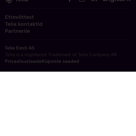
Ettevõttest
Telia kontaktid
Partnerile
Telia Eesti AS
Telia is a registered Trademark of Telia Company AB
Privaatsusteade
Küpsiste seaded