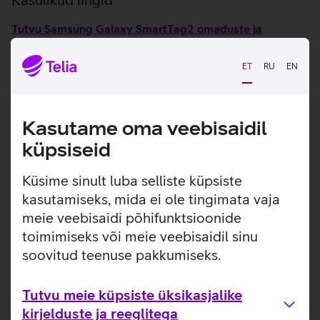
Tutvu Samsung Galaxy SmartTag2 omaduste ja
kasutusviisidega tootja kodulehel
ET
RU
EN
Seotud artiklid ja videod
Kasutame oma veebisaidil
küpsiseid
Küsime sinult luba selliste küpsiste
kasutamiseks, mida ei ole tingimata vaja
meie veebisaidi põhifunktsioonide
toimimiseks või meie veebisaidil sinu
soovitud teenuse pakkumiseks.
Tutvu meie küpsiste üksikasjalike
kirjelduste ja reeglitega