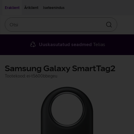
Liigu edasi põhisisu juurde
Ligipääsetavus
Eraklient
Äriklient
Iseteenindus
Otsi
Otsin
Uuskasutatud seadmed
Telias
Samsung Galaxy SmartTag2
Tootekood: ei-t5600bbegeu