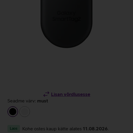
Lisan võrdlusesse
Seadme värv:
must
must
valge
Kohe ostes kaup kätte alates
11.08.2026
.
Laos