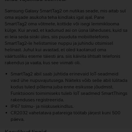
Samsung Galaxy SmartTag2 on nutikas seade, mis aitab sul
oma asjade asukoha teha kindlaks igal ajal. Pane
SmartTag2 oma võtmete, kottide või isegi lemmiklooma
külge. Kui arvad, et kadunud asi on üsna läheduses, kuid sa
ei leia seda siiski üles, siis puuduta mobiiltelefonis
SmartTag2-le helistamise nuppu ja juhindu otsimisel
helinast. Juhul kui avastad, et oled kaotanud oma
väärtusliku eseme täiesti ära, siis käivita lihtsalt telefonis
rakendus ja vaata, kus see viimati oli.
SmartTag2 abil saab juhtida erinevaid IoT-seadmeid
vaid ühe nupuvajutusega. Näiteks võib selle abil lülitada
kodus tuled põlema juba enne esikusse jõudmist.
Funktsiooni toimimiseks tuleb IoT seadmed SmartThings
rakenduses registreerida.
IP67 tolmu- ja niiskusekindlus.
CR2032 vahetatava patareiga töötab järjest kuni 500
päeva.
Kasulikud lingid