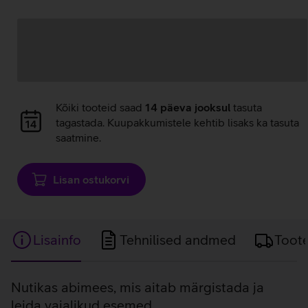
Andmete
laadimine
Andmete
Kõiki tooteid saad
14 päeva jooksul
tasuta
laadimine
tagastada. Kuupakkumistele kehtib lisaks ka tasuta
saatmine.
Lisan ostukorvi
Lisainfo
Tehnilised andmed
Toot
Lisainfo
Nutikas abimees, mis aitab märgistada ja
leida vajalikud esemed.