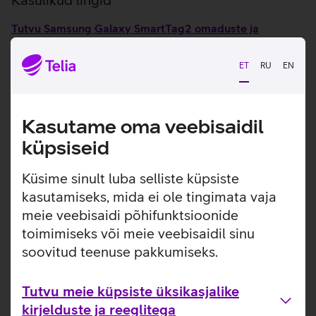
Tutvu Samsung Galaxy SmartTag2 omaduste ja
kasutusviisidega tootja kodulehel
ET
RU
EN
Seotud artiklid ja videod
Kasutame oma veebisaidil
küpsiseid
Küsime sinult luba selliste küpsiste
kasutamiseks, mida ei ole tingimata vaja
meie veebisaidi põhifunktsioonide
toimimiseks või meie veebisaidil sinu
soovitud teenuse pakkumiseks.
Tutvu meie küpsiste üksikasjalike
kirjelduste ja reeglitega