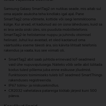
Samsung Galaxy SmartTag2 on nutikas seade, mis aitab sul
oma asjade asukoha teha kindlaks igal ajal. Pane
SmartTag2 oma võtmete, kottide või isegi lemmiklooma
külge. Kui arvad, et kadunud asi on üsna läheduses, kuid sa
ei leia seda siiski üles, siis puuduta mobiiltelefonis
SmartTag2-le helistamise nuppu ja juhindu otsimisel
helinast. Juhul kui avastad, et oled kaotanud oma
väärtusliku eseme täiesti ära, siis käivita lihtsalt telefonis
rakendus ja vaata, kus see viimati oli.
SmartTag2 abil saab juhtida erinevaid IoT-seadmeid
vaid ühe nupuvajutusega. Näiteks võib selle abil lülitada
kodus tuled põlema juba enne esikusse jõudmist.
Funktsiooni toimimiseks tuleb IoT seadmed SmartThings
rakenduses registreerida.
IP67 tolmu- ja niiskusekindlus.
CR2032 vahetatava patareiga töötab järjest kuni 500
päeva.
Kasulikud lingid