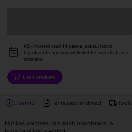
Andmete
laadimine
Andmete
Kõiki tooteid saad
14 päeva jooksul
tasuta
laadimine
tagastada. Kuupakkumistele kehtib lisaks ka tasuta
saatmine.
Lisan ostukorvi
Lisainfo
Tehnilised andmed
Toot
Lisainfo
Nutikas abimees, mis aitab märgistada ja
leida vajalikud esemed.