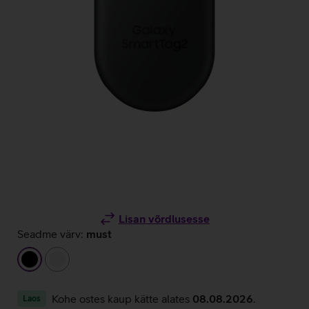
Lisan võrdlusesse
Seadme värv:
must
must
valge
Kohe ostes kaup kätte alates
08.08.2026
.
Laos