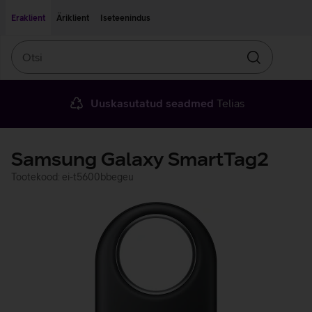
Liigu edasi põhisisu juurde
Ligipääsetavus
Eraklient
Äriklient
Iseteenindus
Otsi
Otsin
Uuskasutatud seadmed
Telias
Samsung Galaxy SmartTag2
Tootekood: ei-t5600bbegeu