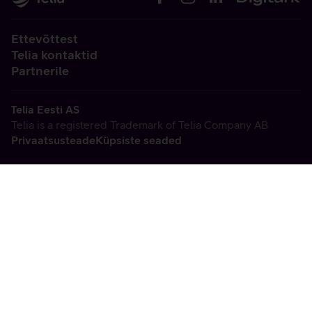
Ettevõttest
Telia kontaktid
Partnerile
Telia Eesti AS
Telia is a registered Trademark of Telia Company AB
Privaatsusteade
Küpsiste seaded