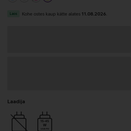
Kohe ostes kaup kätte alates
11.08.2026
.
Laos
Andmete
laadimine
Laadija
15-45
W
USB PD