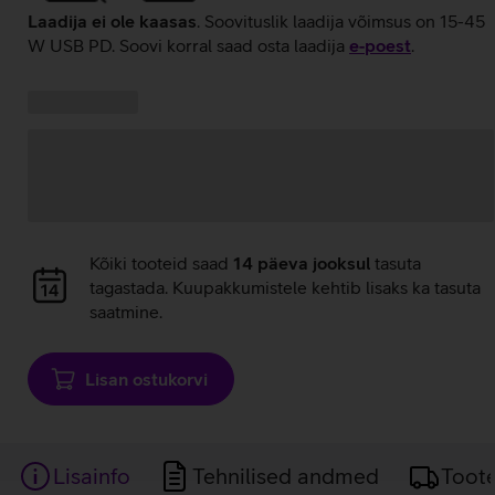
Laadija ei ole kaasas
. Soovituslik laadija võimsus on 15-45
W USB PD. Soovi korral saad osta laadija
e‑poest
.
Kampaania
Andmete
pakkumised:
laadimine
Andmete
Kõiki tooteid saad
14 päeva jooksul
tasuta
laadimine
tagastada. Kuupakkumistele kehtib lisaks ka tasuta
saatmine.
Lisan ostukorvi
Lisainfo
Tehnilised andmed
Toot