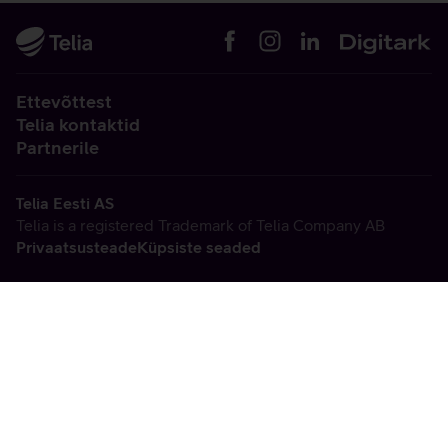
Ettevõttest
Telia kontaktid
Partnerile
Telia Eesti AS
Telia is a registered Trademark of Telia Company AB
Privaatsusteade
Küpsiste seaded