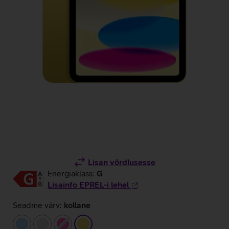
Lisan võrdlusesse
Energiaklass:
G
Lisainfo EPREL-i lehel
Seadme värv:
kollane
helesinine
hõbedane
roosa
kollane