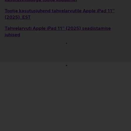
Tootja kasutusjuhend tahvelarvutile Apple iPad 11''
(2025)_EST
Tahvelarvuti Apple iPad 11'' (2025) seadistamise
juhised