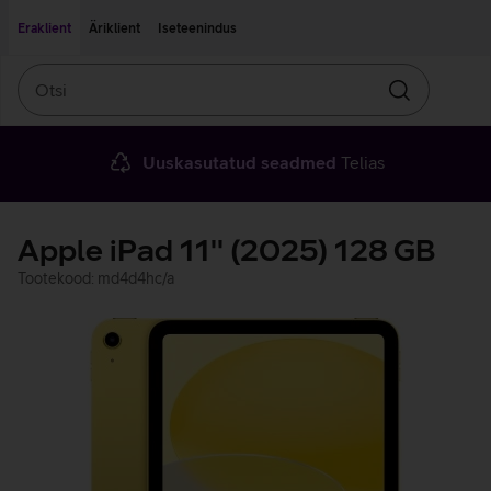
Liigu edasi põhisisu juurde
Ligipääsetavus
Eraklient
Äriklient
Iseteenindus
Otsi
Otsin
Uuskasutatud seadmed
Telias
Apple iPad 11'' (2025) 128 GB
Tootekood: md4d4hc/a