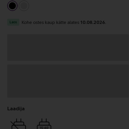
must
hõbedane
Kohe ostes kaup kätte alates
10.08.2026
.
Laos
Andmete
laadimine
Laadija
15-60