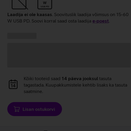
W
USB PD
Laadija ei ole kaasas
. Soovituslik laadija võimsus on 15-60
W USB PD. Soovi korral saad osta laadija
e‑poest
.
Kampaania
Andmete
pakkumised:
laadimine
Andmete
Kõiki tooteid saad
14 päeva jooksul
tasuta
laadimine
tagastada. Kuupakkumistele kehtib lisaks ka tasuta
saatmine.
Lisan ostukorvi