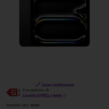
Lisan võrdlusesse
Energiaklass:
G
Lisainfo EPREL-i lehel
Seadme värv:
must