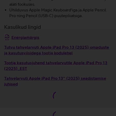
alati fookuses.
Ühilduvus Apple Magic Keyboard'iga ja Apple Pencil
Pro ning Pencil (USB-C) puutepliiatsiga.
Kasulikud lingid
Energiamärgis
Tutvu tahvelarvuti Apple iPad Pro 13 (2025) omaduste
ja kasutusviisidega tootja kodulehel
Tootja kasutusjuhend tahvelarvutile Apple iPad Pro 13
(2025)_EST
Tahvelarvuti Apple iPad Pro 13'' (2025) seadistamise
juhised