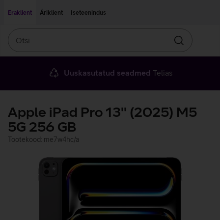
Liigu edasi põhisisu juurde
Ligipääsetavus
Eraklient
Äriklient
Iseteenindus
Otsi
Otsin
Uuskasutatud seadmed
Telias
Apple iPad Pro 13'' (2025) M5
5G 256 GB
Tootekood: me7w4hc/a