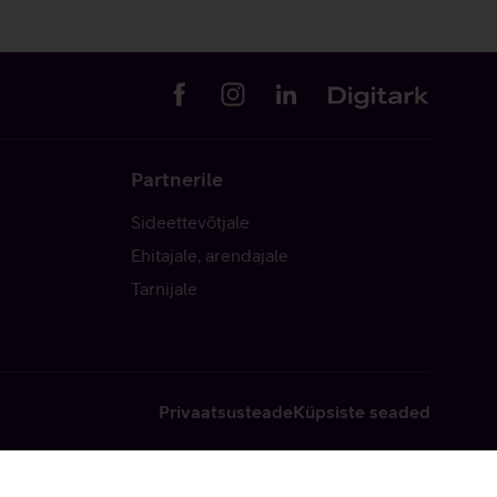
Partnerile
Sideettevõtjale
Ehitajale, arendajale
Tarnijale
Privaatsusteade
Küpsiste seaded