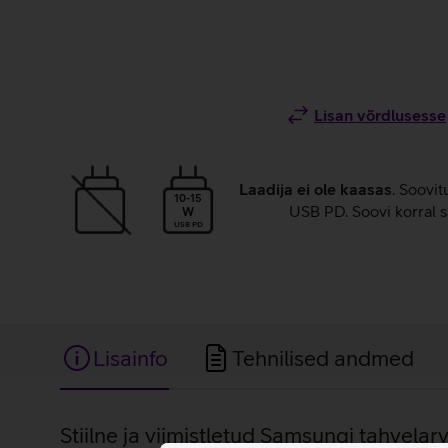
Lisan võrdlusesse
Laadija ei ole kaasas
. Soovit
10-15
USB PD. Soovi korral s
W
USB PD
Lisainfo
Tehnilised andmed
Lisainfo
Stiilne ja viimistletud Samsungi tahvelarv