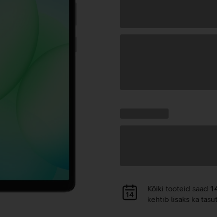
Andmete
laadimine
Kampaania
Andmete
pakkumised:
laadimine
Andmete
Kõiki tooteid saad
1
laadimine
kehtib lisaks ka tasu