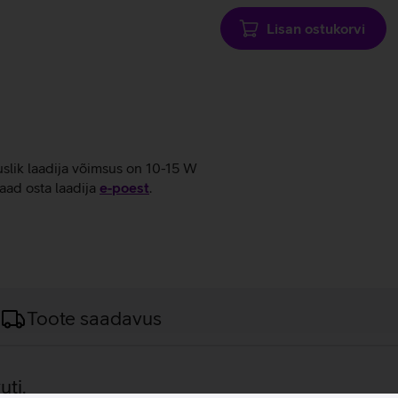
Lisan ostukorvi
uslik laadija võimsus on 10-15 W
aad osta laadija
e‑poest
.
Toote saadavus
uti.