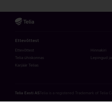
Ettevõttest
Ettevõttest
Hinnakiri
Telia ühiskonnas
Lepingud ja
Karjäär Telias
Telia Eesti AS
Telia is a registered Trademark of Telia