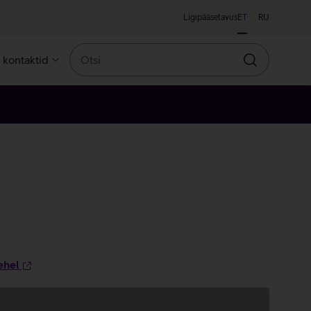
Ligipääsetavus
ET
RU
Otsi
a kontaktid
Otsin
ehel