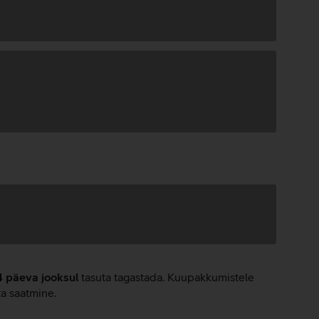
4 päeva jooksul
tasuta tagastada. Kuupakkumistele
ta saatmine.