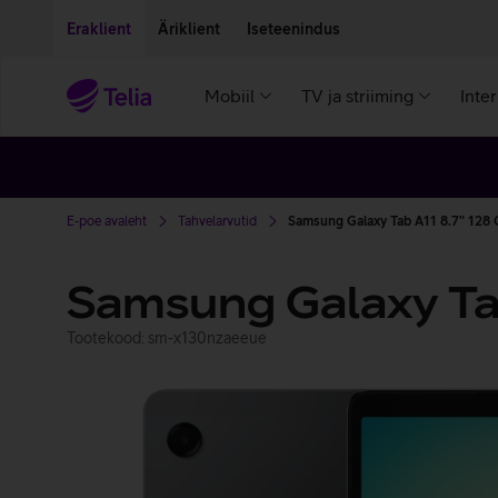
Liigu edasi põhisisu juurde
Ligipääsetavus
Eraklient
Äriklient
Iseteenindus
Mobiil
TV ja striiming
Inte
E-poe avaleht
Tahvelarvutid
Samsung Galaxy Tab A11 8.7" 128
Samsung Galaxy Ta
Tootekood: sm-x130nzaeeue