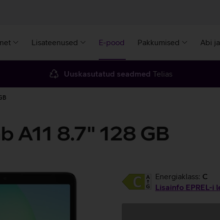
rnet
Lisateenused
E-pood
Pakkumised
Abi j
Uuskasutatud seadmed
Telias
 GB
b A11 8.7" 128 GB
Energiaklass:
C
Lisainfo EPREL-i l