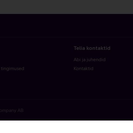
Telia kontaktid
Abi ja juhendid
 tingimused
Kontaktid
 Company AB